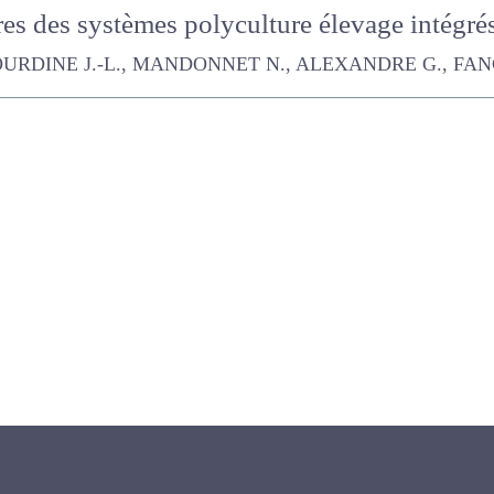
ères des systèmes polyculture élevage inté
DINE J.-L., MANDONNET N., ALEXANDRE G., FANCHONE Audrey,