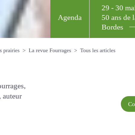
29 - 30 m
Agenda
50 ans de
Bordes
Tous les arti
et les prairies
La revue Fourrages
s par
Comment