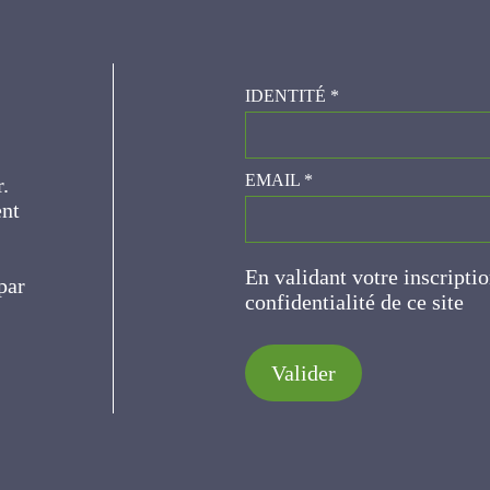
IDENTITÉ
*
er.
EMAIL
*
ce
En validant votre inscripti
de confidentialité de ce s
Valider