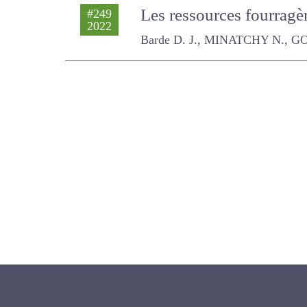
Les ressources fourrag
#249
2022
tropicales
Barde D. J., MINATCHY N., GOUR