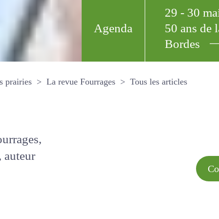
29 - 30 m
Agenda
50 ans de
Bordes
Tous les arti
et les prairies
La revue Fourrages
s par
Comment