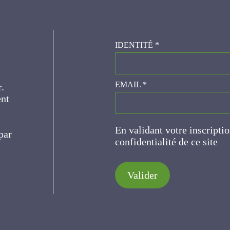
IDENTITÉ
*
er.
EMAIL
*
ce
En validant votre inscripti
de confidentialité de ce s
Valider