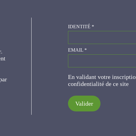
IDENTITÉ
*
er.
EMAIL
*
ce
En validant votre inscripti
de confidentialité de ce s
Valider