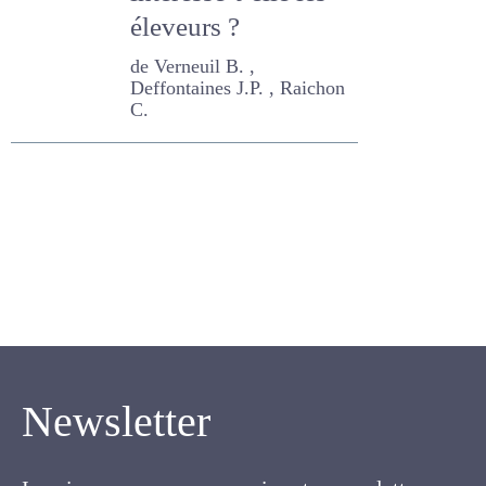
Corse intéresse-t-
elle les éleveurs ?
de Verneuil B. ,
Deffontaines J.P. , Raichon
C.
Newsletter
Inscrivez-vous pour recevoir notre newsletter.
Cette lettre électronique proposée