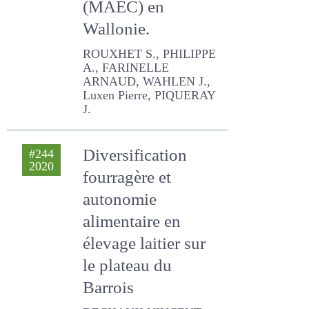
WAHLEN J., Luxen Pierre,
PIQUERAY J.
Diversification
#244
2020
fourragère et
autonomie
alimentaire en
élevage laitier sur le
plateau du Barrois
DECHAUX VINCENT
Dans les filières
#244
2020
bovines,
apprivoiser le