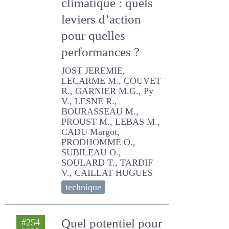
climatique : quels
leviers d’action
pour quelles
performances ?
JOST JEREMIE, LECARME M.,
COUVET R., GARNIER M.G.,
Py V., LESNE R.,
BOURASSEAU M., PROUST
M., LEBAS M., CADU Margot,
PRODHOMME O., SUBILEAU
O., SOULARD T., TARDIF V.,
CAILLAT HUGUES
technique
Quel potentiel pour
#254
2023
les légumineuses