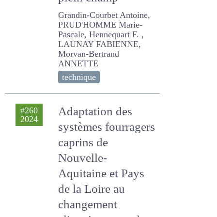
en condition de
plein champ
Grandin-Courbet Antoine,
PRUD'HOMME Marie-
Pascale, Hennequart F. ,
LAUNAY FABIENNE,
Morvan-Bertrand ANNETTE
technique
Adaptation des
#260
2024
systèmes
fourragers caprins
de Nouvelle-
Aquitaine et Pays
de la Loire au
changement