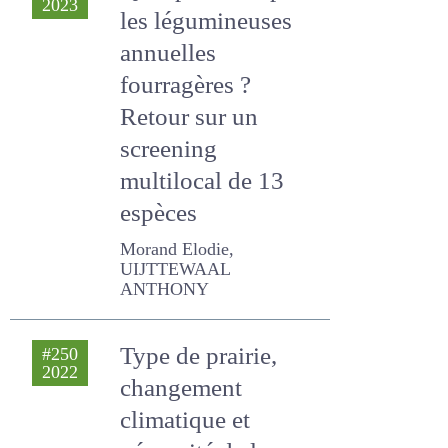
annuelles
fourragères ?
Retour sur un
screening
multilocal de 13
espèces
Morand Elodie,
UIJTTEWAAL ANTHONY
Type de prairie,
#250
2022
changement
climatique et
pérennité de la
production