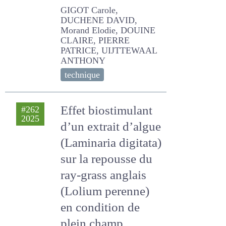
ressource relais de
nos prairies en été
GIGOT Carole, DUCHENE
DAVID, Morand Elodie,
DOUINE CLAIRE, PIERRE
PATRICE, UIJTTEWAAL
ANTHONY
technique
Effet biostimulant
#262
2025
d’un extrait d’algue
(Laminaria digitata)
sur la repousse du
ray-grass anglais
(Lolium perenne)