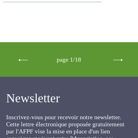
page 1/18
Newsletter
Inscrivez-vous pour recevoir notre newsletter.
Cette lettre électronique proposée
gratuitement par l'AFPF vise la mise en place
d'un lien organique et vivant entre l'Association,
ses membres et toutes les personnes
concernées par les cultures fourragères et les
prairies.
IDENTITÉ
*