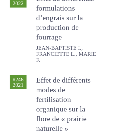
d’engrais sur la
production de
fourrage
JEAN-BAPTISTE I.,
FRANCIETTE L., MARIE F.
Effet de différents
#246
2021
modes de
fertilisation
organique sur la
flore de « prairie
naturelle » (MAEC)
en Wallonie.
ROUXHET S., PHILIPPE A.,
FARINELLE ARNAUD,