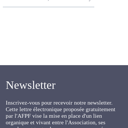
Verilhac A. , MICHELIN
YVES, COUVAL Geoffroy
Newsletter
Inscrivez-vous pour recevoir notre newsletter.
Cette lettre électronique proposée
gratuitement par l'AFPF vise la mise en place
d'un lien organique et vivant entre l'Association,
ses membres et toutes les personnes
concernées par les cultures fourragères et les