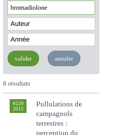
Auteur
Année
valider
annuler
8 résultats
Pullulations de
#220
2015
campagnols
terrestres :