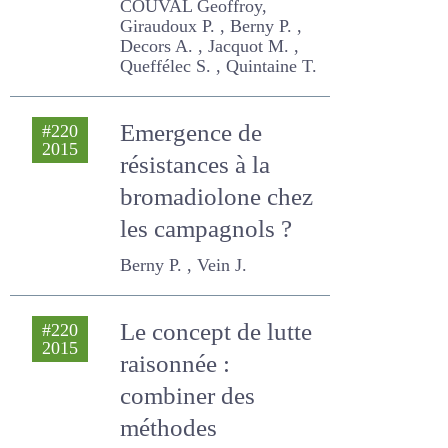
Coeurdassier M. , COUVAL
Geoffroy, Giraudoux P. ,
Berny P. , Decors A. ,
Jacquot M. , Queffélec S. ,
Quintaine T.
Emergence de
#220
2015
résistances à la
bromadiolone chez
les campagnols ?
Berny P. , Vein J.
Le concept de lutte
#220
2015
raisonnée :
combiner des