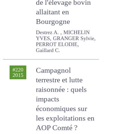
systèmes
fourragers : le cas
de l'élevage bovin
allaitant en
Bourgogne
Destrez A. , MICHELIN
YVES, GRANGER Sylvie,
PERROT ELODIE, Gaillard C.
Campagnol
#220
2015
terrestre et lutte
raisonnée : quels
impacts
économiques sur
les exploitations en