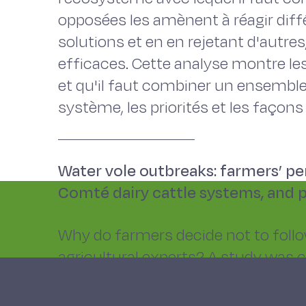
opposées les amènent à réagir dif
solutions et en en rejetant d'autr
efficaces. Cette analyse montre les
et qu'il faut combiner un ensemble 
système, les priorités et les façons
Water vole outbreaks: farmers’ p
Comté dairy cattle systems, and p
Why do farmers decide not to fol
agricultural experts? A study was c
conducted with 20 farmers on the 
make PDO-certified cheese is pro