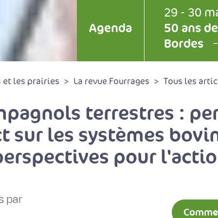
29 - 30 m
Agenda
50 ans de
Bordes
et les prairies
La revue Fourrages
Tous les artic
mpagnols terrestres : pe
sur les systèmes bovins
erspectives pour l'acti
s par
Comment