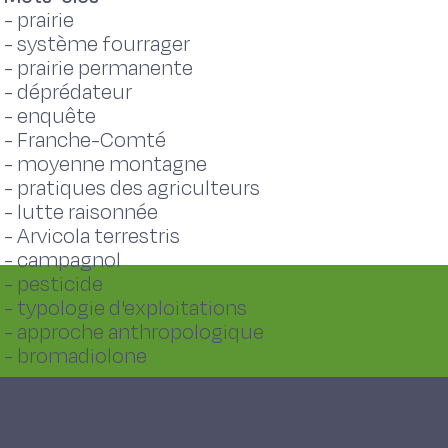
-
prairie
-
système fourrager
-
prairie permanente
-
déprédateur
-
enquête
-
Franche-Comté
-
moyenne montagne
-
pratiques des agriculteurs
-
lutte raisonnée
-
Arvicola terrestris
-
campagnol
-
pesticide
-
typologie d'exploitations
-
approche anthropologique
-
bromadiolone