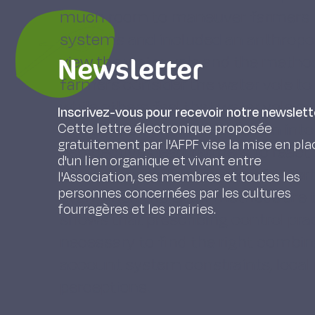
much room to maneuver farmers ha
systems and included an anthropol
Newsletter
view the water vole and the method
farmers consider the water vole to
while others feel that water vole o
Inscrivez-vous pour recevoir notre newslett
imbalance that must be taken into
Cette lettre électronique proposée
gratuitement par l'AFPF vise la mise en pla
perspectives lead farmers to react 
d'un lien organique et vivant entre
consequently, they may prefer cert
l'Association, ses membres et toutes les
personnes concernées par les cultures
even when the latter methods are t
fourragères et les prairies.
shows that prescribing control pract
necessary to find the right combina
account system constraints, local p
perceptions.