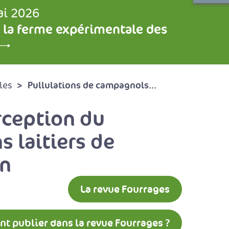
ai 2026
 la ferme expérimentale des
Pullulations de campagnols...
les
rception du
 laitiers de
on
La revue Fourrages
 publier dans la revue Fourrages ?