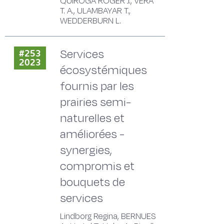
QUIROGA ROGER J., VERA
T. A., ULAMBAYAR T.,
WEDDERBURN L.
Services
#253
2023
écosystémiques
fournis par les
prairies semi-
naturelles et
améliorées -
synergies,
compromis et
bouquets de
services
Lindborg Regina, BERNUES