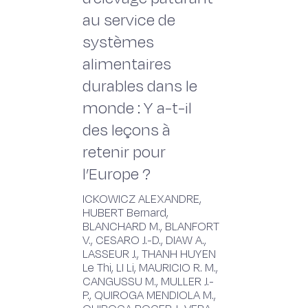
au service de
systèmes
alimentaires
durables dans le
monde : Y a-t-il
des leçons à
retenir pour
l’Europe ?
ICKOWICZ ALEXANDRE,
HUBERT Bernard,
BLANCHARD M., BLANFORT
V., CESARO J.-D., DIAW A.,
LASSEUR J., THANH HUYEN
Le Thi, LI Li, MAURICIO R. M.,
CANGUSSU M., MULLER J.-
P., QUIROGA MENDIOLA M.,