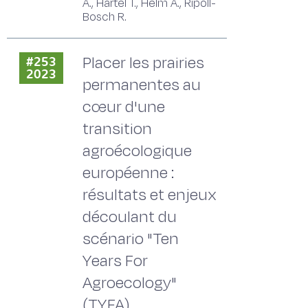
A., Hartel T., Helm A., Ripoll-
Bosch R.
Placer les prairies
#253
2023
permanentes au
cœur d'une
transition
agroécologique
européenne :
résultats et enjeux
découlant du
scénario "Ten
Years For
Agroecology"
(TYFA)