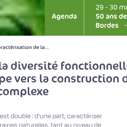
29 - 30 m
Agenda
50 ans de
Bordes
ractérisation de la...
la diversité fonctionnell
pe vers la construction 
e complexe
st double : d'une part, caractériser
airies naturelles, tant au niveau de