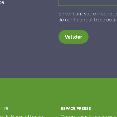
ce
type de végétation.
En validant votre inscripti
de confidentialité de ce s
Valider
rire
ESPACE PRESSE