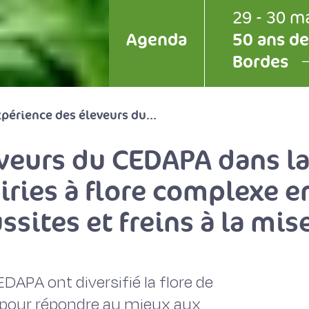
29 - 30 m
Agenda
50 ans de
Bordes
périence des éleveurs du...
veurs du CEDAPA dans la
iries à flore complexe e
éussites et freins à la mi
EDAPA ont diversifié la flore de
, pour répondre au mieux aux