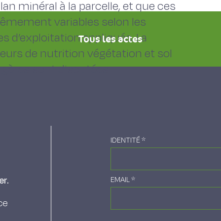
lan minéral à la parcelle, et que ces
trêmement variables selon les
 d’exploitation appliqués. La
Tous les actes
teurs de nutrition végétation et sol
ragères sont discutées.
IDENTITÉ
*
er.
EMAIL
*
ce