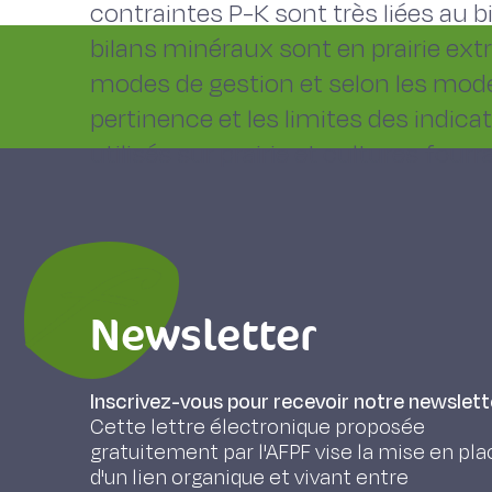
contraintes P-K sont très liées au bi
bilans minéraux sont en prairie ex
modes de gestion et selon les modes
pertinence et les limites des indica
utilisés sur prairie et cultures four
Newsletter
Inscrivez-vous pour recevoir notre newslett
Cette lettre électronique proposée
gratuitement par l'AFPF vise la mise en pla
d'un lien organique et vivant entre