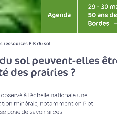
29 - 30 m
Agenda
50 ans de
Bordes
s ressources P-K du sol...
du sol peuvent-elles êtr
té des prairies ?
 observé à l’échelle nationale une
isation minérale, notamment en P et
 se pose de savoir si ces