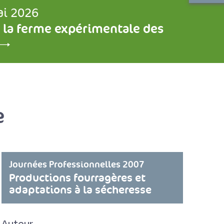
ai 2026
 la ferme expérimentale des
e
Journées Professionnelles 2007
Productions fourragères et
adaptations à la sécheresse