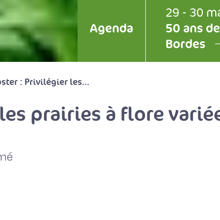
29 - 30 m
Agenda
50 ans de
Bordes
ster : Privilégier les...
les prairies à flore varié
umé