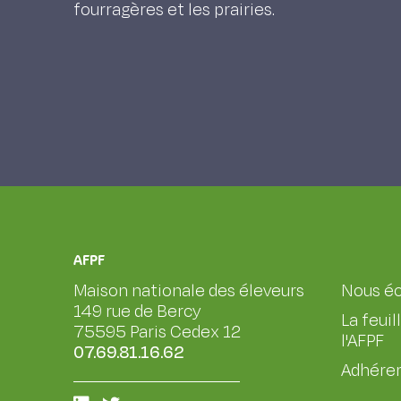
fourragères et les prairies.
AFPF
Maison nationale des éleveurs
Nous éc
149 rue de Bercy
La feuil
75595 Paris Cedex 12
l'AFPF
07.69.81.16.62
Adhérer