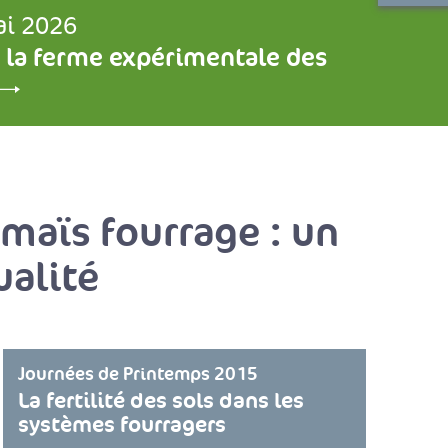
ai 2026
 la ferme expérimentale des
 maïs fourrage : un
ualité
Journées de Printemps 2015
La fertilité des sols dans les
systèmes fourragers