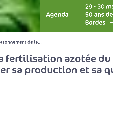
29 - 30 m
Agenda
50 ans de
Bordes
isonnement de la...
 fertilisation azotée du
er sa production et sa q