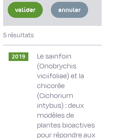
valider
annuler
5 résultats
Le sainfoin
2019
(Onobrychis
viciifoliae) et la
chicorée
(Cichorium
intybus) : deux
modèles de
plantes bioactives
pour répondre aux