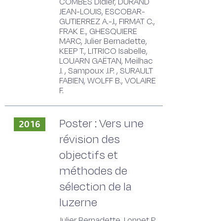
COMBES Didier, DURAND
JEAN-LOUIS, ESCOBAR-
GUTIERREZ A.-J., FIRMAT C.,
FRAK E., GHESQUIERE
MARC, Julier Bernadette,
KEEP T., LITRICO Isabelle,
LOUARN GAËTAN, Meilhac
J. , Sampoux J.P. , SURAULT
FABIEN, WOLFF B., VOLAIRE
F.
Poster : Vers une
2016
révision des
objectifs et
méthodes de
sélection de la
luzerne
Julier Bernadette, Lonnet P.