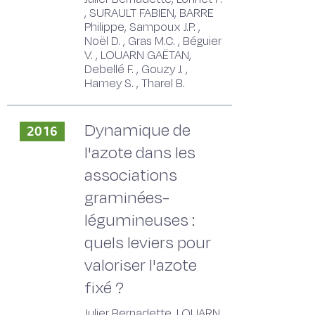
, SURAULT FABIEN, BARRE
Philippe, Sampoux J.P. ,
Noël D. , Gras M.C. , Béguier
V. , LOUARN GAËTAN,
Debellé F. , Gouzy J. ,
Hamey S. , Tharel B.
Dynamique de
2016
l'azote dans les
associations
graminées-
légumineuses :
quels leviers pour
valoriser l'azote
fixé ?
Julier Bernadette, LOUARN