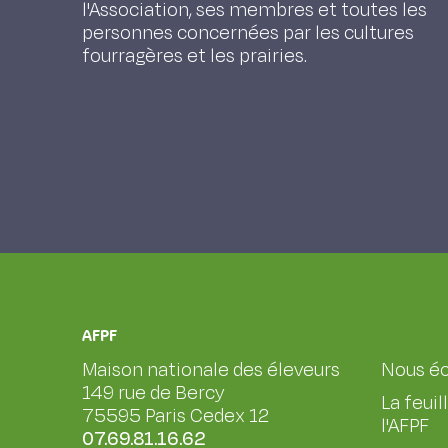
entre exploitation, les changements
l'Association, ses membres et toutes les
personnes concernées par les cultures
vulnérabilité qu’ils induisent
fourragères et les prairies.
AFPF
Maison nationale des éleveurs
Nous éc
149 rue de Bercy
La feuil
75595 Paris Cedex 12
l'AFPF
07.69.81.16.62