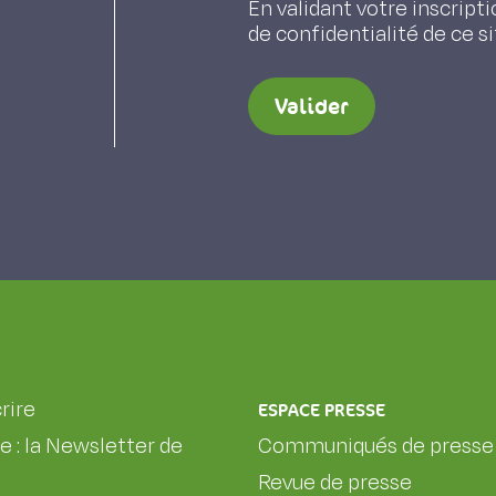
En validant votre inscripti
 d’organisation et modification de
de confidentialité de ce s
Valider
rire
ESPACE PRESSE
le : la Newsletter de
Communiqués de presse
Revue de presse