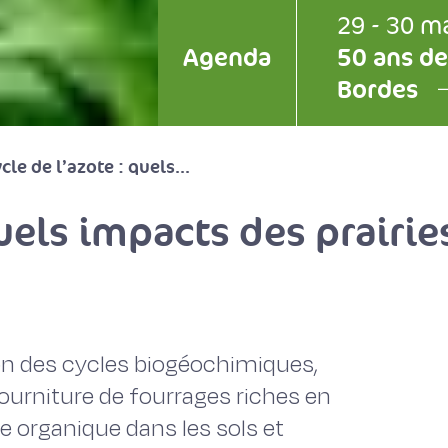
29 - 30 m
Agenda
50 ans de
Bordes
cle de l’azote : quels...
uels impacts des prairies
tion des cycles biogéochimiques,
fourniture de fourrages riches en
e organique dans les sols et