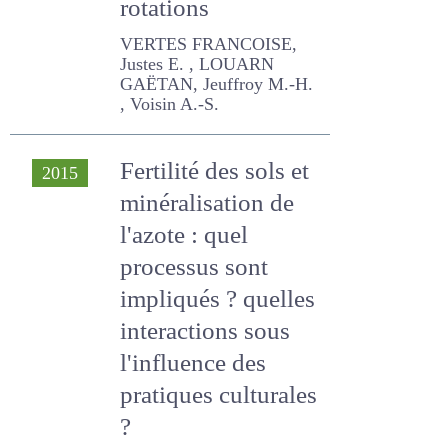
Jeuffroy M.-H. , Voisin A.-S.
Fertilité des sols et
2015
minéralisation de
l'azote : quel
processus sont
impliqués ? quelles
interactions sous
l'influence des
pratiques
culturales ?
VERTES FRANCOISE,
Thiébeau P. , Chabbi Abad,
Recous S. , Chenu C.