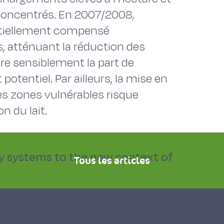
 concentrés. En 2007/2008,
artiellement compensé
, atténuant la réduction des
uire sensiblement la part de
otentiel. Par ailleurs, la mise en
les zones vulnérables risque
n du lait.
y systems to the new context of
Tous les articles
editerranean countries is often
ed by very large amounts of