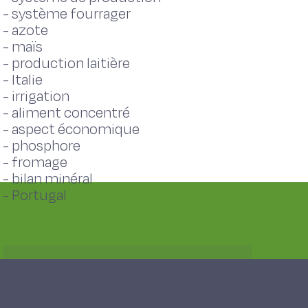
-
système fourrager
-
azote
-
maïs
-
production laitière
-
Italie
-
irrigation
-
aliment concentré
-
aspect économique
-
phosphore
-
fromage
-
bilan minéral
-
Portugal
Télécharger l'article
PDF - 323,00 ko