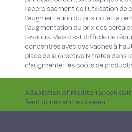
l'accroissement de l'utilisation de
l'augmentation du prix du lait a p
l'augmentation du prix des céréales
revenus. Mais il est difficile de réd
concentrés avec des vaches à haut p
place de la directive Nitrates dans 
d'augmenter les coûts de productio
Adaptation of Mediterranean dair
feed prices and european
The feeding of dairy cows in the M
based on maize silage, supplement