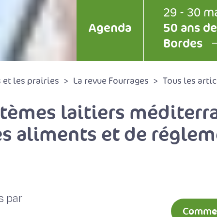
29 - 30 m
Agenda
50 ans de
Bordes
et les prairies
La revue Fourrages
Tous les artic
tèmes laitiers méditer
es aliments et de régle
s par
Comment