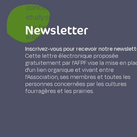
concentrates, for there is a lack o
study of dairy farms in the Pô basi
Newsletter
the fact that in both these situati
adaptations to the European cont
uncertainties regarding the price of
Inscrivez-vous pour recevoir notre newslett
concentrates).
Cette lettre électronique proposée
gratuitement par l'AFPF vise la mise en pla
In the Pô region and in northern Por
d'un lien organique et vivant entre
density and a strong competition fo
l'Association, ses membres et toutes les
personnes concernées par les cultures
t DM/ha) constitutes the main for
fourragères et les prairies.
the high stocking rates and the gro
2007/2008, the rise in the price of
in cereal price, alleviating thus the 
to lessen appreciably the concentra
cows. Moreover, in vulnerable zones,