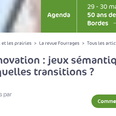
29 - 30 m
Agenda
50 ans de
Bordes
et les prairies
La revue Fourrages
Tous les artic
novation : jeux sémantiq
uelles transitions ?
s par
Comment