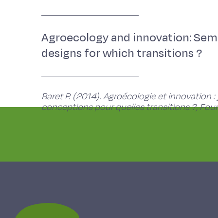
Agroecology and innovation: Sema
designs for which transitions ?
Baret P. (2014). Agroécologie et innovation 
conceptions pour quelles transitions ?, Four