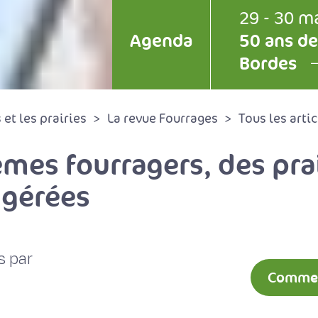
29 - 30 m
Agenda
50 ans de
Bordes
et les prairies
La revue Fourrages
Tous les artic
èmes fourragers, des pr
 gérées
s par
Comment