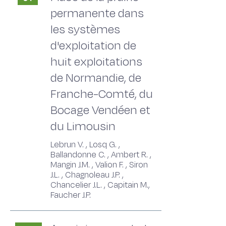
permanente dans
les systèmes
d'exploitation de
huit exploitations
de Normandie, de
Franche-Comté, du
Bocage Vendéen et
du Limousin
Lebrun V. , Losq G. ,
Ballandonne C. , Ambert R. ,
Mangin J.M. , Valion F. , Siron
J.L. , Chagnoleau J.P. ,
Chancelier J.L. , Capitain M.,
Faucher J.P.