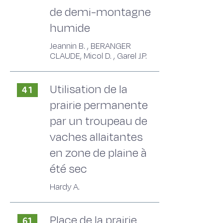
de demi-montagne
humide
Jeannin B. , BERANGER
CLAUDE, Micol D. , Garel J.P.
Utilisation de la
41
prairie permanente
par un troupeau de
vaches allaitantes
en zone de plaine à
été sec
Hardy A.
Place de la prairie
61