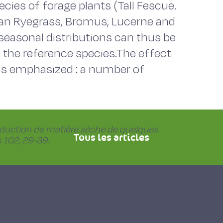
ecies of forage plants (Tall Fescue.
lian Ryegrass, Bromus, Lucerne and
 seasonal distributions can thus be
 the reference species.The effect
 is emphasized : a number of
oduction de matière sèche de quelques
Tous les articles
 102, 29-39.