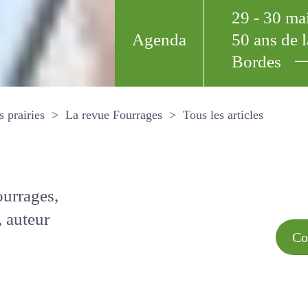
29 - 30 m
Agenda
50 ans de
Bordes
Tous les arti
et les prairies
La revue Fourrages
s par
Comment