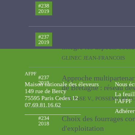
Perception du pâturage p
2019
JACQUOT ANNE-LISE, MAMET VINC
De la botanique à la mu
#237
2019
intégré les aspects soc
GLINEC JEAN-FRANCOIS
Approche multipartenari
#237
AFPF
2019
de Bretagne : réseau d
Maison nationale des éleveurs
Nous éc
149 rue de Bercy
COLASSE V., POSSEME BENOIT, PHI
La feuil
75595 Paris Cedex 12
l'AFPF
07.69.81.16.62
Adhérer
Choix des fourrages c
#234
2018
d'exploitation
Blin B. , PIERRE PATRICE, GUIBERT