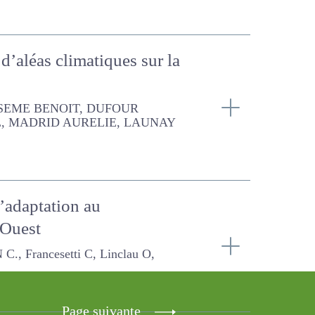
s d’aléas climatiques sur
FOUR Grégoire, PIERRE PATRICE,
e l’adaptation au
and Ouest
C, Linclau O, Joffet I.,
Page suivante