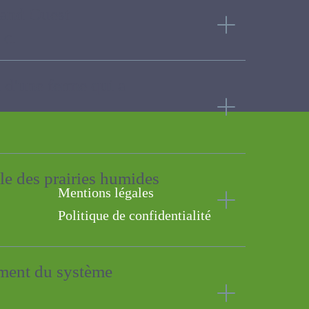
 Grand Ouest
n d'une ferme qui a
cole des prairies humides
Mentions légales
Politique de confidentialité
onnement du système
evieux Q.