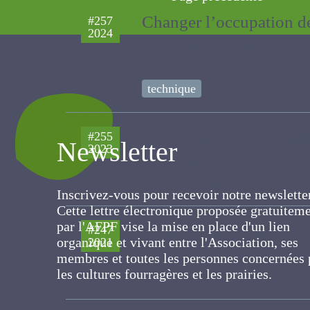
Changer l’occupation des
#257
2024
à l’albédo. Exemple de 
MISCHLER PIERRE
technique
Mieux connaitre les frei
#255
2023
Newsletter
des références
SEURET JEAN-MARC, CARAES Clai
Inscrivez-vous pour recevoir notre newslett
Cette lettre électronique proposée
Stations météo connecté
#247
gratuitement par l'AFPF vise la mise en pla
2021
par les agriculteurs en
d'un lien organique et vivant entre
l'Association, ses membres et toutes les
HARDY Florine, VOLANT Stéphan
personnes concernées par les cultures
fourragères et les prairies.
#238