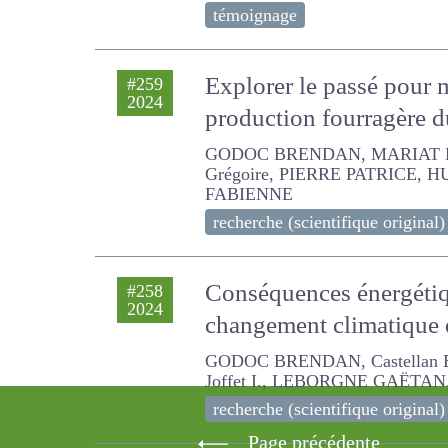
témoignage
Explorer le passé pour 
#259
2024
la production fourragè
GODOC BRENDAN, MARIAT Paul, G
HUCHON JEAN CLAUDE, Couilleau
recherche (scientifique original)
Conséquences énergéti
#258
2024
changement climatique 
GODOC BRENDAN, Castellan Elisabe
LEBORGNE GAËTAN, MADRID AUR
recherche (scientifique original)
Page précédente