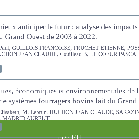
mieux anticiper le futur : analyse des impact
re du Grand Ouest de 2003 à 2022.
UILLOIS FRANCOISE, FRUCHET ETIENNE, POSSEME BENOIT, DU
 B, LE COEUR PASCAL, MADRID AURELIE, LAUNAY FABIENNE
ques, économiques et environnementales d
de systèmes fourragers bovins lait du Gr
th, M. Lebrun, HUCHON JEAN CLAUDE, SARAZIN C., Francesetti 
ELIE
page 1/11