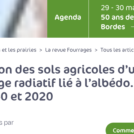
29 - 30 m
Agenda
50 ans de
Bordes
et les prairies
La revue Fourrages
Tous les artic
n des sols agricoles d’u
ge radiatif lié à l’albédo
0 et 2020
s par
Comment