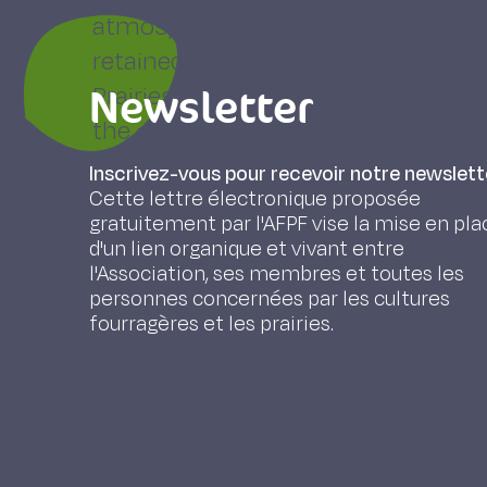
atmosphere . Surface albedo (α), 
retained in the atmosphere, also h
Newsletter
Prairies project has carried out a 
the α effect linked to land use in Br
generated a warming effect with a 
Inscrivez-vous pour recevoir notre newslett
decreased strongly until 1955, be
Cette lettre électronique proposée
gratuitement par l'AFPF vise la mise en pla
result of the development of grass
d'un lien organique et vivant entre
Finally, with the modernisation of a
l'Association, ses membres et toutes les
personnes concernées par les cultures
became positive again, returning in
fourragères et les prairies.
1840. At the same time, land use f
emphasis on grassland, not only se
cooling effect on the climate, than
of grassland.