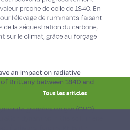
 valeur proche de celle de 1840. En
pour l’élevage de ruminants faisant
lus de la séquestration du carbone,
nt sur le climat, grâce au forçage
have an impact on radiative
e of Brittany between 1840 and
Tous les articles
 generate greenhouse gas (GHG)
ration dynamics in the soil. These
t (radiative forcing RF Earth