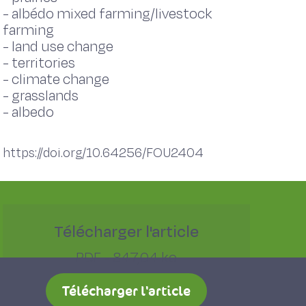
-
albédo mixed farming/livestock
farming
-
land use change
-
territories
-
climate change
-
grasslands
-
albedo
https://doi.org/10.64256/FOU2404
Télécharger l'article
PDF - 847,04 ko
Télécharger l'article