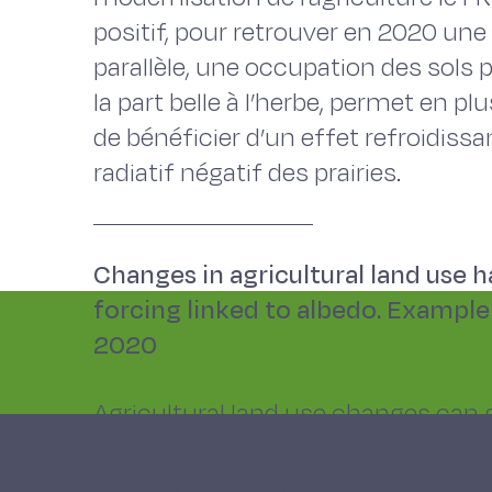
positif, pour retrouver en 2020 une
parallèle, une occupation des sols 
la part belle à l’herbe, permet en p
de bénéficier d’un effet refroidissa
radiatif négatif des prairies.
Changes in agricultural land use 
forcing linked to albedo. Exampl
2020
Agricultural land use changes can
emissions and alter carbon sequest
emissions generate a warming effec