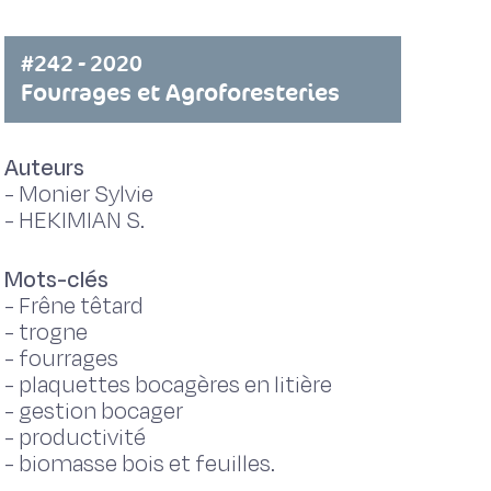
#242 - 2020
Fourrages et Agroforesteries
Auteurs
-
Monier Sylvie
-
HEKIMIAN S.
Mots-clés
-
Frêne têtard
-
trogne
-
fourrages
-
plaquettes bocagères en litière
-
gestion bocager
-
productivité
-
biomasse bois et feuilles.