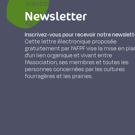
livestock in the summer of drought
Newsletter
every 20 years to harvest livestock
kg of leafy dry matter, or the equiva
heifers. Based on this information,
Inscrivez-vous pour recevoir notre newslett
leafy biomass of pruned ash trees 
Cette lettre électronique proposée
gratuitement par l'AFPF vise la mise en pla
management plan.
d'un lien organique et vivant entre
l'Association, ses membres et toutes les
personnes concernées par les cultures
fourragères et les prairies.
Monier S., HEKIMIAN S. (2020). Dans le Frên
de la feuille à la plaquette, Fourrages 242, 2
Prix : 10€