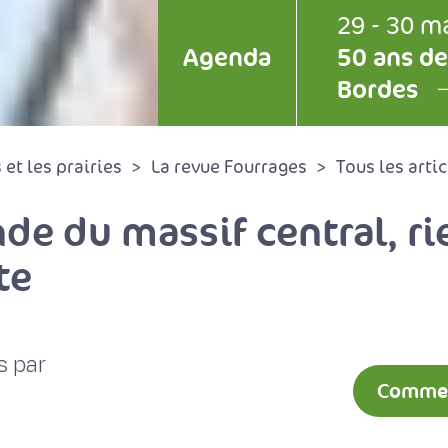
29 - 30 m
Agenda
50 ans de
Bordes
et les prairies
La revue Fourrages
Tous les artic
e du massif central, rie
te
s par
Comment