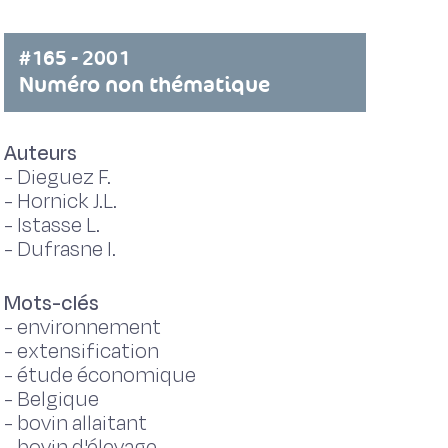
#165 - 2001
Numéro non thématique
Auteurs
-
Dieguez F.
-
Hornick J.L.
-
Istasse L.
-
Dufrasne I.
Mots-clés
-
environnement
-
extensification
-
étude économique
-
Belgique
-
bovin allaitant
-
bovin d'élevage