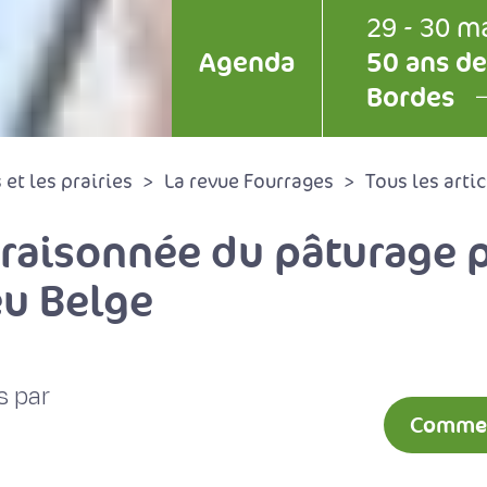
29 - 30 m
Agenda
50 ans de
Bordes
et les prairies
La revue Fourrages
Tous les artic
 raisonnée du pâturage p
eu Belge
s par
Comment