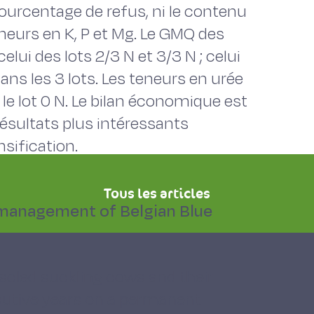
 pourcentage de refus, ni le contenu
eneurs en K, P et Mg. Le GMQ des
elui des lots 2/3 N et 3/3 N ; celui
dans les 3 lots. Les teneurs en urée
le lot 0 N. Le bilan économique est
résultats plus intéressants
nsification.
Tous les articles
g management of Belgian Blue
uscled suckling cows and their
cutive years on a permanent