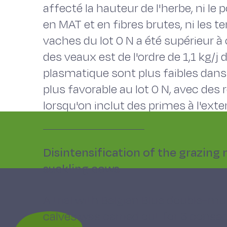
affecté la hauteur de l'herbe, ni le
en MAT et en fibres brutes, ni les t
vaches du lot 0 N a été supérieur à c
des veaux est de l'ordre de 1,1 kg/j 
plasmatique sont plus faibles dans 
plus favorable au lot 0 N, avec des 
lorsqu'on inclut des primes à l'exte
Disintensification of the grazin
suckling cows
A trial with Belgian Blue double-m
calves was carried out for 6 conse