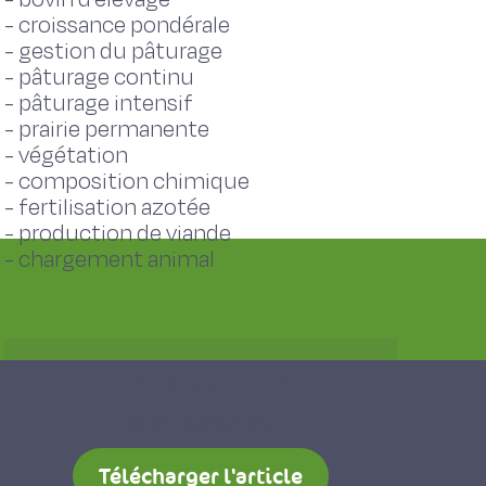
-
croissance pondérale
-
gestion du pâturage
-
pâturage continu
-
pâturage intensif
-
prairie permanente
-
végétation
-
composition chimique
-
fertilisation azotée
-
production de viande
-
chargement animal
Télécharger l'article
PDF - 52,59 ko
Télécharger l'article