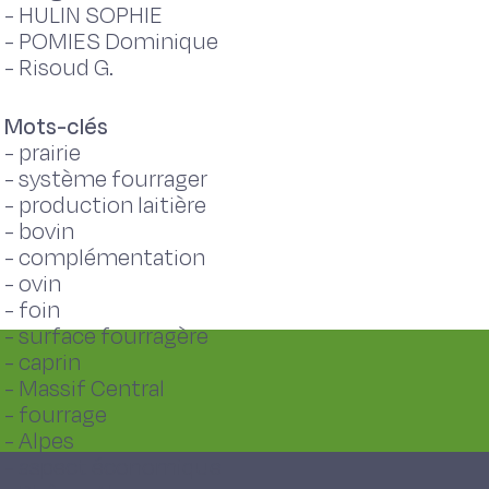
-
HULIN SOPHIE
-
POMIES Dominique
-
Risoud G.
Mots-clés
-
prairie
-
système fourrager
-
production laitière
-
bovin
-
complémentation
-
ovin
-
foin
-
surface fourragère
-
caprin
-
Massif Central
-
fourrage
-
Alpes
-
aspect économique