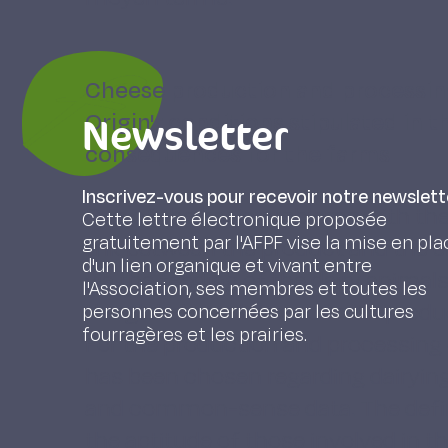
Cheese production and processing
Origin' : conditions stipulated in 
Newsletter
consequences for the farms
Inscrivez-vous pour recevoir notre newslett
One of the basic problems with the 
Cette lettre électronique proposée
gratuitement par l'AFPF vise la mise en pla
link between the product and the en
d'un lien organique et vivant entre
via the feeding of the dairy animal
l'Association, ses membres et toutes les
the global conditions of milk produ
personnes concernées par les cultures
fourragères et les prairies.
For the production and processing
has been chosen regarding dairying
and common-sense data. The defini
the aptitude of those involved in t