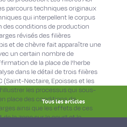
es parcours techniques originaux
niques qui interpellent le corpus
n des conditions de production
rges révisés des filières
bis et de chèvre fait apparaître une
avec un certain nombre de
ffirmation de la place de l'herbe
yse dans le détail de trois filières
 (Saint-Nectaire, Epoisses et les
'illustrer les processus qui sous-
en place des conditions de
Tous les articles
rges ainsi que les effets de ces
 de la zone sur le court et le