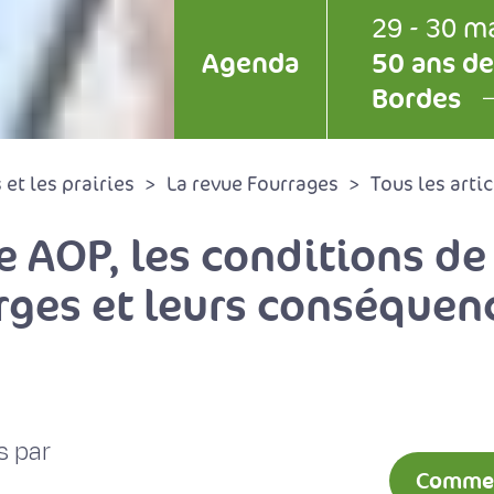
29 - 30 m
Agenda
50 ans de
Bordes
et les prairies
La revue Fourrages
Tous les artic
re AOP, les conditions d
arges et leurs conséquen
s par
Comment