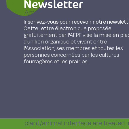
Newsletter
Among the various subjects taught 
deal with forages are analysed : t
Inscrivez-vous pour recevoir notre newslett
Cette lettre électronique proposée
sciences related to plants and to 
gratuitement par l'AFPF vise la mise en pla
nevertheless be hoped that the re
d'un lien organique et vivant entre
l'Association, ses membres et toutes les
a more inclusive approach, concili
personnes concernées par les cultures
forages, both annual and perennial,
fourragères et les prairies.
and animals, are at the centre of
problems that concern whole territ
difficult to train the young people
the forage production. Agricultural
new problems in the trainings and 
An enquiry made among teachers s
plant/animal interface are treated 