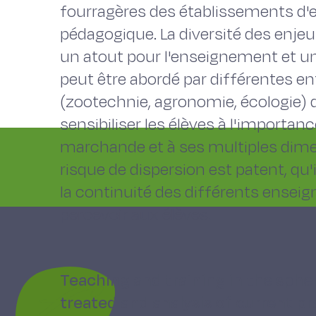
fourragères des établissements d
pédagogique. La diversité des enjeu
un atout pour l'enseignement et une 
peut être abordé par différentes ent
(zootechnie, agronomie, écologie)
sensibiliser les élèves à l'importa
marchande et à ses multiples dimen
risque de dispersion est patent, qu'
la continuité des différents enseign
percevoir aux élèves.
Teaching and training in the sphe
treated and analysis of current pr