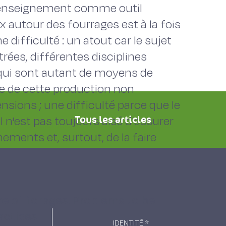
'enseignement comme outil
x autour des fourrages est à la fois
difficulté : un atout car le sujet
rées, différentes disciplines
 qui sont autant de moyens de
nce de cette production non
sions ; une difficulté parce que le
il n'est pas toujours aisé d'assurer
Tous les articles
ements et, surtout, de la faire
re of forages. Problems to be
actices
IDENTITÉ
*