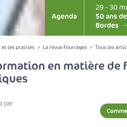
29 - 30 m
Agenda
50 ans de
Bordes
et les prairies
La revue Fourrages
Tous les artic
rmation en matière de f
tiques
s par
Comment