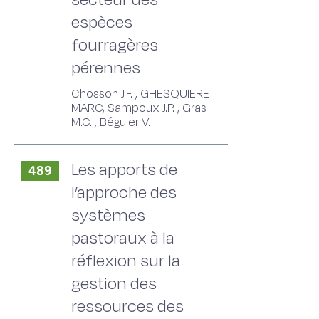
espèces
fourragères
pérennes
Chosson J.F. , GHESQUIERE
MARC, Sampoux J.P. , Gras
M.C. , Béguier V.
Les apports de
489
l’approche des
systèmes
pastoraux à la
réflexion sur la
gestion des
ressources des