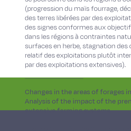
(progression du maïs fourrage, décl
des terres libérées par des exploita
des signes conformes aux objectif
dans les régions à contraintes natu
surfaces en herbe, stagnation des c
relatif des exploitations plutôt inte
par des exploitations extensives).
Changes in the areas of forages i
Analysis of the impact of the pr
extensive farming systems
The premium for the maintenance