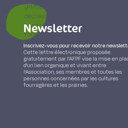
(PMSEE) was instituted in 1993, at
decrease in the areas under grass ;
Newsletter
towards forage intensification. Th
forages (at the French national lev
samples) from 1988 to 1997 were an
Inscrivez-vous pour recevoir notre newslett
with the reform of the CAP and th
Cette lettre électronique proposée
gratuitement par l'AFPF vise la mise en pla
order to assess the impact of this
d'un lien organique et vivant entre
A reduction of the areas under gra
l'Association, ses membres et toutes les
personnes concernées par les cultures
although a significant slowing do
fourragères et les prairies.
and even sometimes a stabilization
among regions : whereas intensific
headway in those regions where th
moderate (progress of forage maize
free taken over by rather intensiv