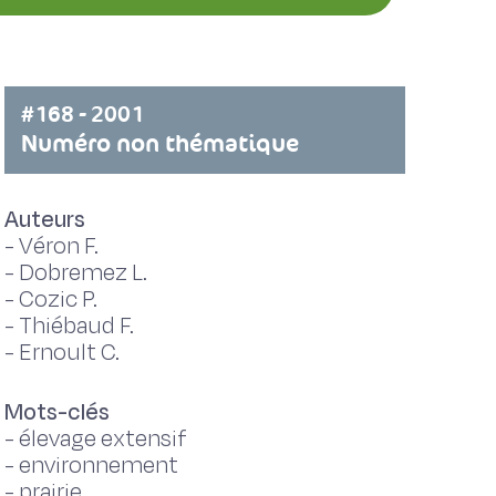
#168 - 2001
Numéro non thématique
Auteurs
-
Véron F.
-
Dobremez L.
-
Cozic P.
-
Thiébaud F.
-
Ernoult C.
Mots-clés
-
élevage extensif
-
environnement
-
prairie