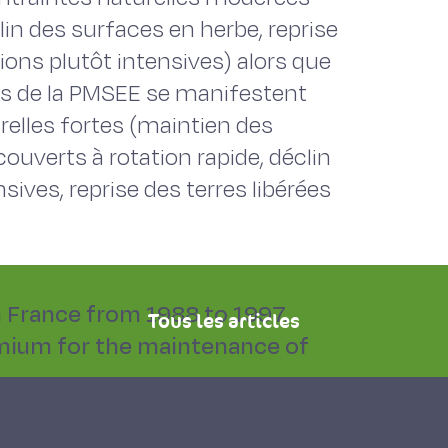
in des surfaces en herbe, reprise
tions plutôt intensives) alors que
s de la PMSEE se manifestent
relles fortes (maintien des
ouverts à rotation rapide, déclin
nsives, reprise des terres libérées
n France from 1988 to 1997.
Tous les articles
emium for the maintenance of
 of extensive farming systems