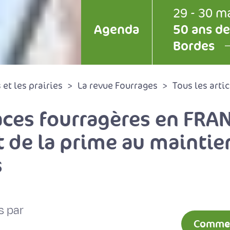
29 - 30 m
Agenda
50 ans de
Bordes
et les prairies
La revue Fourrages
Tous les artic
aces fourragères en FRA
t de la prime au mainti
s
s par
Comment