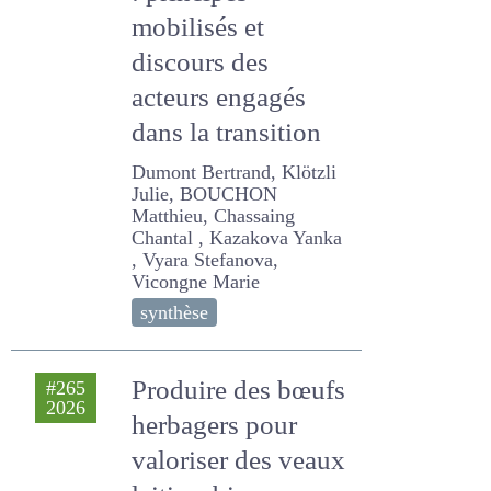
herbagers :
principes mobilisés
et discours des
acteurs engagés
dans la transition
Dumont Bertrand, Klötzli
Julie, BOUCHON Matthieu,
Chassaing Chantal ,
Kazakova Yanka , Vyara
Stefanova, Vicongne Marie
synthèse
Produire des
#265
2026
bœufs herbagers
pour valoriser des