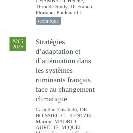
résultats du projet
Décarbon’Alpes
CHAMBAUT Hélène,
Throude Sindy, Di Franco
Floriane, Poulenard J.
technique
Stratégies
#265
2026
d’adaptation et
d’atténuation dans
les systèmes
ruminants
français face au
changement
climatique