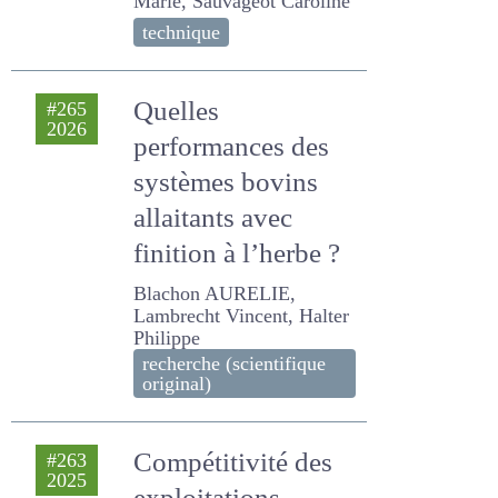
Castellan Elisabeth, DE
BOISSIEU C., KENTZEL
Marion, MADRID AURELIE,
MIQUEL Marie, Sauvageot
Caroline
technique
Quelles
#265
2026
performances des
systèmes bovins
allaitants avec
finition à l’herbe ?
Blachon AURELIE,
Lambrecht Vincent, Halter
Philippe
recherche (scientifique