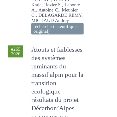
RUSSIAS R, GAUJOUR
ETIENNE, KLUMPP Katja,
Rozier S., Labonté A.,
Antoine C., Meunier C.,
DELAGARDE REMY,
MICHAUD Audrey
recherche (scientifique
original)
Atouts et
#265
2026
faiblesses des
systèmes
ruminants du
massif alpin pour
la transition
écologique :