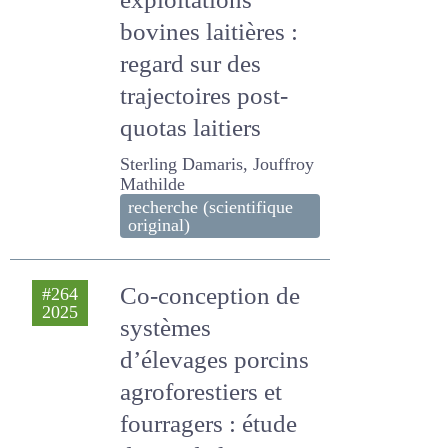
original)
Compétitivité des
#263
2025
exploitations
bovines laitières :
regard sur des
trajectoires post-
quotas laitiers
Sterling Damaris, Jouffroy
Mathilde
recherche (scientifique
original)
Co-conception de
#264
2025
systèmes