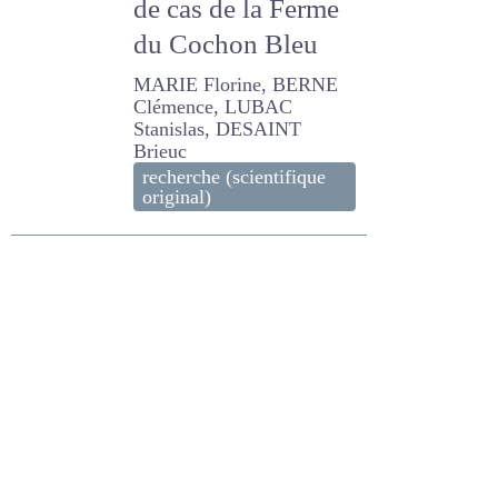
d’élevages porcins
agroforestiers et
fourragers : étude
de cas de la Ferme
du Cochon Bleu
MARIE Florine, BERNE
Clémence, LUBAC
Stanislas, DESAINT Brieuc
recherche (scientifique
original)