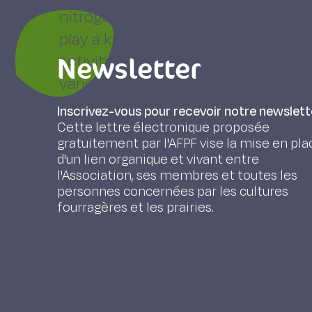
nitrogen cycle and its relationship
play a key role; the nitrogen cycle i
Newsletter
activity of soil bacteria. Here, we 
various biological, chemical, and p
the soil. It is thus possible to exam
Inscrivez-vous pour recevoir notre newslett
practices, such as limiting or elimi
Cette lettre électronique proposée
gratuitement par l'AFPF vise la mise en pla
temporary pastures in rotations, 
d'un lien organique et vivant entre
as part of the rotation cycle. One c
l'Association, ses membres et toutes les
personnes concernées par les cultures
approach that promotes the recycl
fourragères et les prairies.
soil's biological functions.
Recous S., VERTES F., Thiébeau P., Chabbi A., 
minéralisation de l’azote : sous l’influence 
interactions sont impliqués ?, Fourrages 22