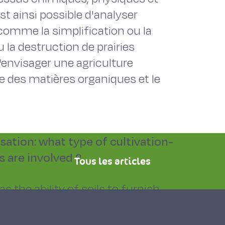
est ainsi possible d'analyser
 comme la simplification ou la
u la destruction de prairies
'envisager une agriculture
e des matières organiques et le
isation: what type of cultivation-
s are involved ?
Tous les articles
d as the ability of soils to furnish
 a consequence of the biological,
 soils and their interactions. The