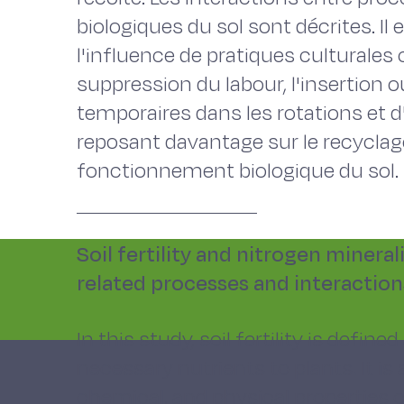
biologiques du sol sont décrites. Il 
l'influence de pratiques culturales
suppression du labour, l'insertion o
temporaires dans les rotations et d
reposant davantage sur le recyclag
fonctionnement biologique du sol.
Soil fertility and nitrogen mineral
related processes and interaction
In this study, soil fertility is define
necessary nutrients to plants. It is
chemical, and physical properties of