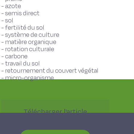
-
azote
-
semis direct
-
sol
-
fertilité du sol
-
système de culture
-
matière organique
-
rotation culturale
-
carbone
-
travail du sol
-
retournement du couvert végétal
-
micro-organisme
Télécharger l'article
PDF - 335,66 ko