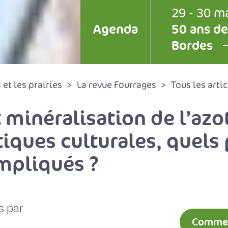
29 - 30 m
Agenda
50 ans de
Bordes
et les prairies
La revue Fourrages
Tous les artic
t minéralisation de l’azo
tiques culturales, quels
impliqués ?
s par
Comment