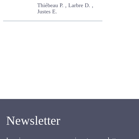
d'une luzerne
semée au
printemps
Thiébeau P. , Larbre D. ,
Justes E.
Newsletter
Inscrivez-vous pour recevoir notre newsletter.
Cette lettre électronique proposée