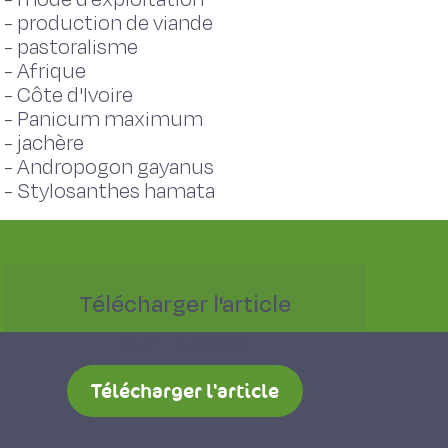
-
production de viande
-
pastoralisme
-
Afrique
-
Côte d'Ivoire
-
Panicum maximum
-
jachère
-
Andropogon gayanus
-
Stylosanthes hamata
Télécharger l'article
PDF - 1,66 Mo
Télécharger l'article