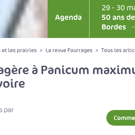
29 - 30 m
Agenda
50 ans de
Bordes
et les prairies
La revue Fourrages
Tous les artic
rragère à Panicum maxim
voire
s par
Comment