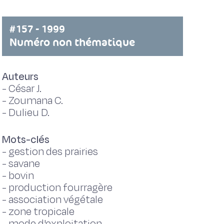
#157 - 1999
Numéro non thématique
Auteurs
-
César J.
-
Zoumana C.
-
Dulieu D.
Mots-clés
-
gestion des prairies
-
savane
-
bovin
-
production fourragère
-
association végétale
-
zone tropicale
-
mode d'exploitation