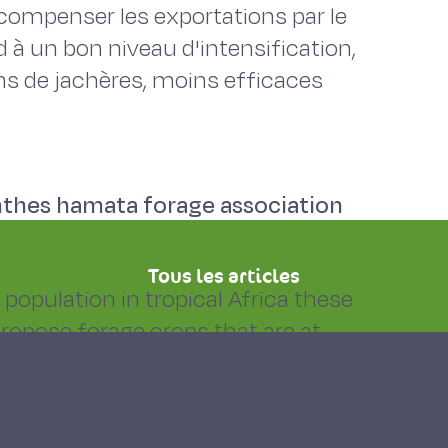
 compenser les exportations par le
d à un bon niveau d'intensification,
ns de jachères, moins efficaces
thes hamata forage association
Tous les articles
 population in tropical Africa these
ropose forage crops that are at
d economical. The Panicum
sociation has undeniable assets.
ighbouring countries, the grass-