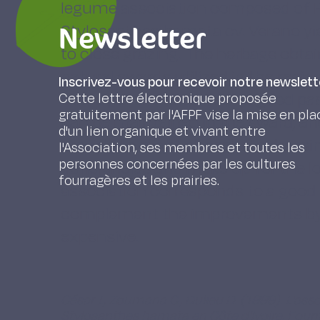
legume association composed of
Newsletter
Stylosanthes hamata cv. Verano yiel
to close grazing. The herbage obtai
natural swards utilized in the region
Inscrivez-vous pour recevoir notre newslett
cattle per unit area. With a good 
Cette lettre électronique proposée
gratuitement par l'AFPF vise la mise en pla
can be maintained in the sward, an
d'un lien organique et vivant entre
provided a slight phosphate dressing
l'Association, ses membres et toutes les
personnes concernées par les cultures
deficiencies and make up for the l
fourragères et les prairies.
association corresponds to a good l
complement the improvements by fa
expensive.
César J., Zoumana C., Dulieu D. (1999). L'
Stylosanthes hamata en Côte d'Ivoire, Fourr