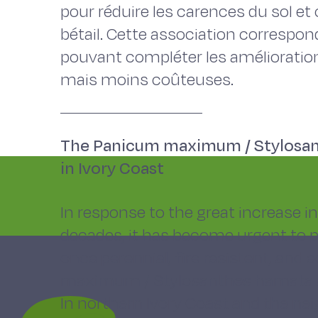
pour réduire les carences du sol et
bétail. Cette association correspon
pouvant compléter les amélioratio
mais moins coûteuses.
The Panicum maximum / Stylosan
in Ivory Coast
In response to the great increase in
decades, it has become urgent to p
once perennial, fire resistent, an
maximum / Stylosanthes hamata as
In northern Ivory Coast and the ne