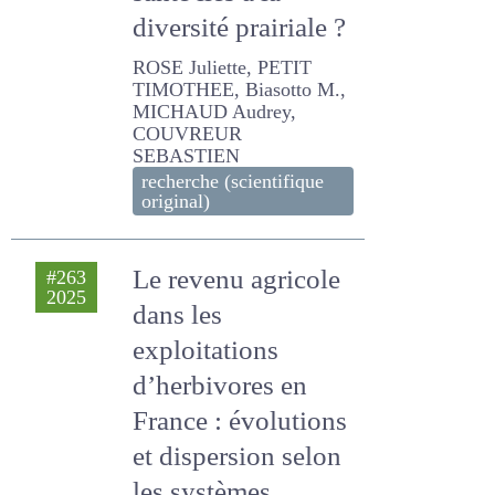
santé liés à la
diversité prairiale ?
ROSE Juliette, PETIT
TIMOTHEE, Biasotto M.,
MICHAUD Audrey,
COUVREUR SEBASTIEN
recherche (scientifique
original)
Le revenu agricole
#263
2025
dans les
exploitations
d’herbivores en
France : évolutions
et dispersion selon