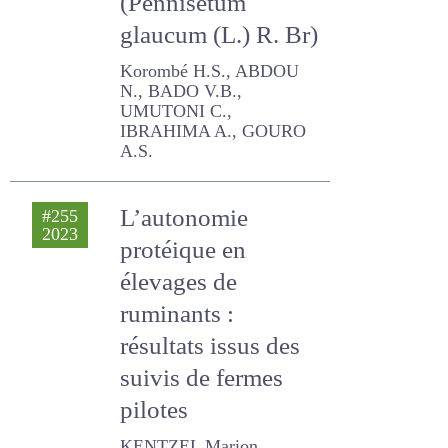
glaucum (L.) R. Br)
Korombé H.S., ABDOU N.,
BADO V.B., UMUTONI C.,
IBRAHIMA A., GOURO A.S.
L’autonomie
#255
2023
protéique en
élevages de
ruminants :
résultats issus des
suivis de fermes
pilotes
KENTZEL Marion,
BERTRAND Eric, BRUN-
LAFLEUR L., DE BOISSIEU C.,
Bossis Nicole, MIQUEL