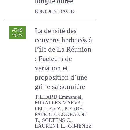
La densité des
#249
2022
couverts herbacés
à l’île de La Réunion
: Facteurs de
variation et
proposition d’une
grille saisonnière
TILLARD Emmanuel,
MIRALLES MAEVA, PELLIER
Y., PIERRE PATRICE,
COGRANNE T., SOETENS
C., LAURENT L., GIMENEZ B.,
GARCIA Q., TEXIER J.,
VUATTOUX J., AVERNA
Jeanne, DELABY LUC