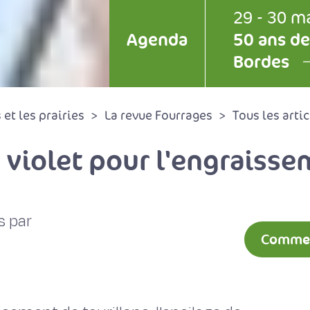
29 - 30 m
Agenda
50 ans de
Bordes
et les prairies
La revue Fourrages
Tous les artic
e violet pour l'engraisse
s par
Comment