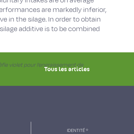
oluntary intakes are on average
 performances are markedly inferior,
e in the silage. In order to obtain
silage additive is to be combined
èfle violet pour l'engraissement de
Tous les articles
IDENTITÉ
*