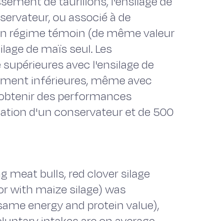
sement de taurillons, l'ensilage de
nservateur, ou associé à de
 un régime témoin (de même valeur
ilage de maïs seul. Les
périeures avec l'ensilage de
ement inférieures, même avec
r obtenir des performances
isation d'un conservateur et de 500
g meat bulls, red clover silage
 or with maize silage) was
 same energy and protein value),