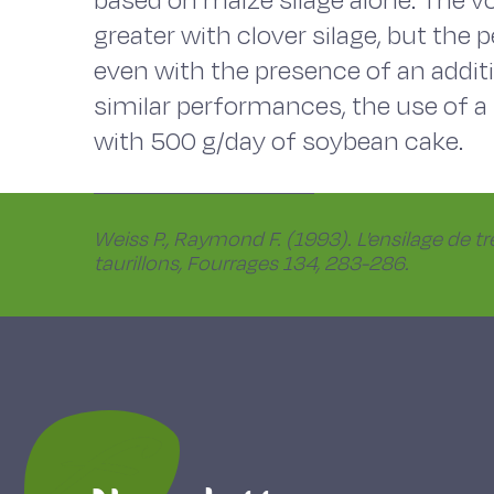
based on maize silage alone. The v
greater with clover silage, but the
even with the presence of an additiv
similar performances, the use of a 
with 500 g/day of soybean cake.
Weiss P., Raymond F. (1993). L'ensilage de tr
taurillons, Fourrages 134, 283-286.