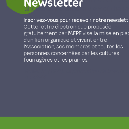
Newsletter
should be possible in view of the f
intensified meat production per he
Inscrivez-vous pour recevoir notre newslett
concerns the animals.These result
Cette lettre électronique proposée
gratuitement par l'AFPF vise la mise en pla
rational grazing management, an in
d'un lien organique et vivant entre
richer Winter feeding (maize silage
l'Association, ses membres et toutes les
personnes concernées par les cultures
fourragères et les prairies.
Guillet M. (1971). La production de boeufs 
47, 43-62.