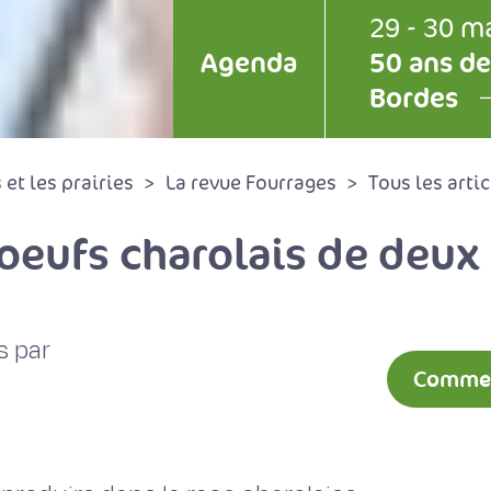
29 - 30 m
Agenda
50 ans de
Bordes
et les prairies
La revue Fourrages
Tous les artic
oeufs charolais de deux
s par
Comment