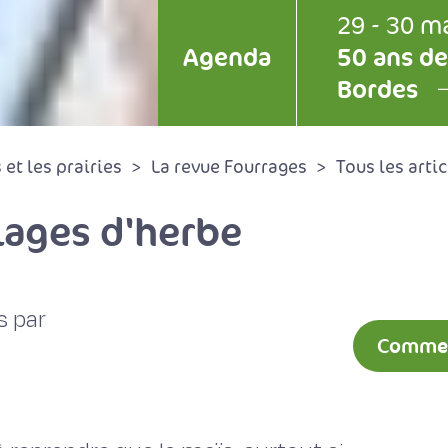
29 - 30 m
Agenda
50 ans de
Bordes
et les prairies
La revue Fourrages
Tous les artic
lages d'herbe
s par
Comment