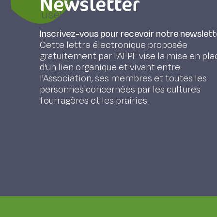
Newsletter
useless to look for a mechanized
imperfect, and which in this case wi
Inscrivez-vous pour recevoir notre newslett
Cette lettre électronique proposée
gratuitement par l'AFPF vise la mise en pla
d'un lien organique et vivant entre
Frison M. (1973). La reprise des ensilages d'
l'Association, ses membres et toutes les
personnes concernées par les cultures
fourragères et les prairies.