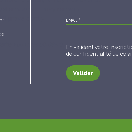
 system, which may remain
ll prove costly.
er.
EMAIL
*
ce
herbe, Fourrages 56, 63-70.
En validant votre inscripti
de confidentialité de ce s
Valider