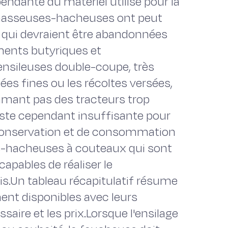
pendante du matériel utilisé pour la
amasseuses-hacheuses ont peut
ux qui devraient être abandonnées
rments butyriques et
ensileuses double-coupe, très
es fines ou les récoltes versées,
lamant pas des tracteurs trop
este cependant insuffisante pour
e conservation et de consommation
s-hacheuses à couteaux qui sont
apables de réaliser le
s.Un tableau récapitulatif résume
ent disponibles avec leurs
saire et les prix.Lorsque l'ensilage