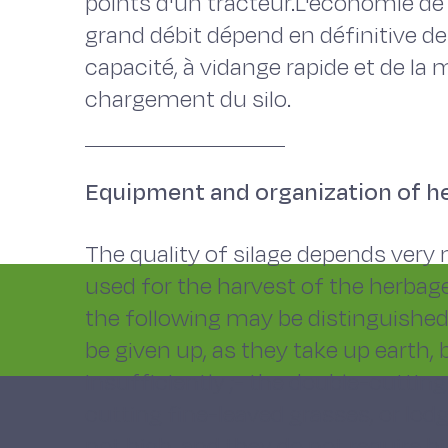
points d'un tracteur.L'économie de 
grand débit dépend en définitive de
capacité, à vidange rapide et de l
chargement du silo.
Equipment and organization of he
The quality of silage depends ver
used for the harvest of the herba
the following may be distinguished 
be given up, as they take up earth,
insufficiently ;- the double-cutting
cutting fine-leaved grasses, or lodg
not high, and they do not require h