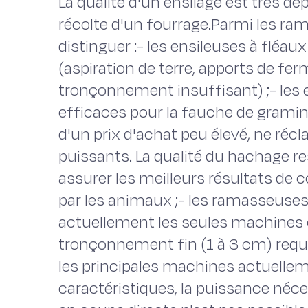
La qualité d'un ensilage est très dé
récolte d'un fourrage.Parmi les r
distinguer :- les ensileuses à fléa
(aspiration de terre, apports de fe
tronçonnement insuffisant) ;- les 
efficaces pour la fauche de graminé
d'un prix d'achat peu élevé, ne réc
puissants. La qualité du hachage r
assurer les meilleurs résultats d
par les animaux ;- les ramasseuse
actuellement les seules machines c
tronçonnement fin (1 à 3 cm) requi
les principales machines actuellem
caractéristiques, la puissance néces