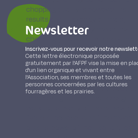
chopping quality is however insuf
results and intakes by animals ;- 
Newsletter
presently are the only machines th
chopping (1 to 3 cm).A table summa
of the main machines now available
Inscrivez-vous pour recevoir notre newslett
Cette lettre électronique proposée
and the prices.When it is not possibl
gratuitement par l'AFPF vise la mise en pla
mowing machine has to cut the he
d'un lien organique et vivant entre
l'Association, ses membres et toutes les
mowers available, either with cutte
personnes concernées par les cultures
the fingers, or with double blade ba
fourragères et les prairies.
or revolving drums. The herbage is
working capacity of the harvester
factors : conception of the machine
organs, power of the traction, regu
fragments, width of the cutting eq