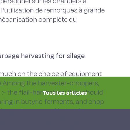
personnel sur les chantiers à
 l'utilisation de remorques à grande
a mécanisation complète du
rbage harvesting for silage
y much on the choice of equipment
ge.Among the harvester-choppers,
:- the flail-harvesters: they should
Tous les articles
 bring in butyric ferments, and chop
 harvesters, very efficient for
ed crops ; their purchase price is
igh-powered tractors ; the