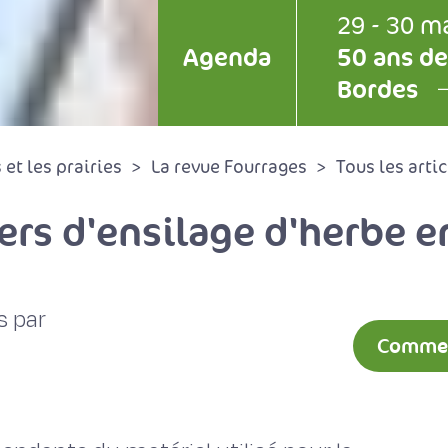
29 - 30 m
Agenda
50 ans de
Bordes
et les prairies
La revue Fourrages
Tous les artic
ers d'ensilage d'herbe en
s par
Comment