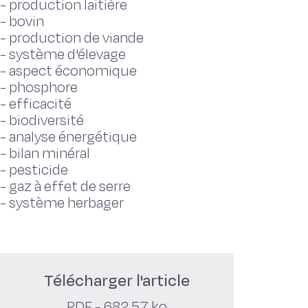
-
production laitière
-
bovin
-
production de viande
-
système d'élevage
-
aspect économique
-
phosphore
-
efficacité
-
biodiversité
-
analyse énergétique
-
bilan minéral
-
pesticide
-
gaz à effet de serre
-
système herbager
Télécharger l'article
PDF - 682,57 ko