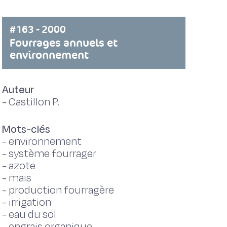
#163 - 2000
Fourrages annuels et
environnement
Auteur
-
Castillon P.
Mots-clés
-
environnement
-
système fourrager
-
azote
-
maïs
-
production fourragère
-
irrigation
-
eau du sol
-
engrais organique