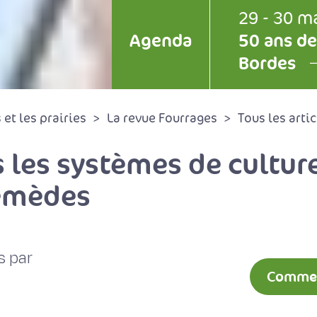
29 - 30 m
Agenda
50 ans de
Bordes
et les prairies
La revue Fourrages
Tous les artic
s les systèmes de cultur
remèdes
s par
Comment