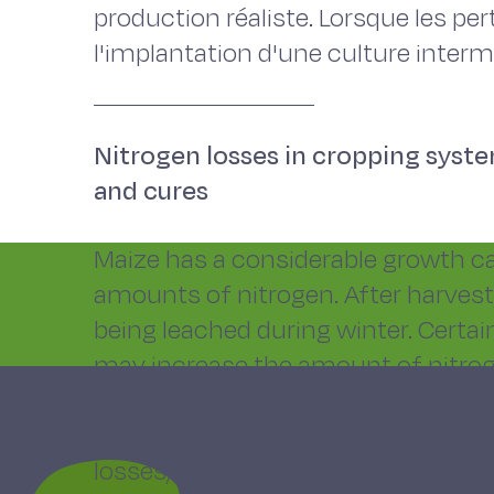
production réaliste. Lorsque les per
l'implantation d'une culture interm
Nitrogen losses in cropping syste
and cures
Maize has a considerable growth capa
amounts of nitrogen. After harvest, 
being leached during winter. Certa
may increase the amount of nitrog
mineral dressings that correspond t
obtained, and also the ploughing-up 
losses, the first solution is to dete