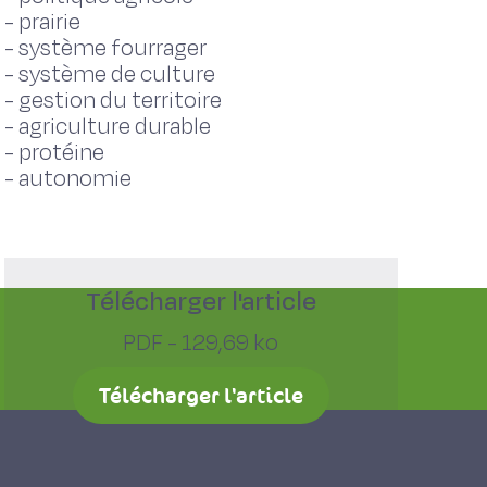
-
prairie
-
système fourrager
-
système de culture
-
gestion du territoire
-
agriculture durable
-
protéine
-
autonomie
Télécharger l'article
PDF - 129,69 ko
Télécharger l'article