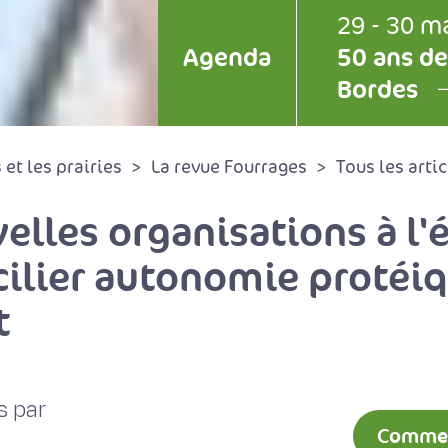
29 - 30 m
Agenda
50 ans de
Bordes
et les prairies
La revue Fourrages
Tous les artic
lles organisations à l'
ncilier autonomie protéi
t
s par
Comment