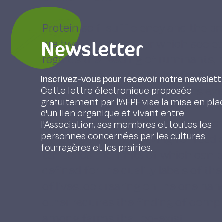
Protein self-sufficiency and the p
Newsletter
are two objectives for which societ
regards the feeding of ruminants, 
conceived outside a global feed sel
Inscrivez-vous pour recevoir notre newslett
view of the narrow interactions ex
Cette lettre électronique proposée
gratuitement par l'AFPF vise la mise en pla
in the
d'un lien organique et vivant entre
diets. Concerns for the environm
l'Association, ses membres et toutes les
personnes concernées par les cultures
synergic with the striving for feed 
fourragères et les prairies.
territories the limits of which can
defined for the quality labels of th
of livestock rearing on the one han
other requires the finding of comp
among farms that co-exist