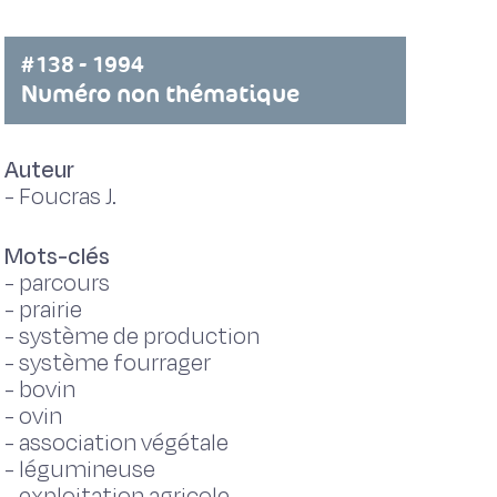
#138 - 1994
Numéro non thématique
Auteur
-
Foucras J.
Mots-clés
-
parcours
-
prairie
-
système de production
-
système fourrager
-
bovin
-
ovin
-
association végétale
-
légumineuse
-
exploitation agricole