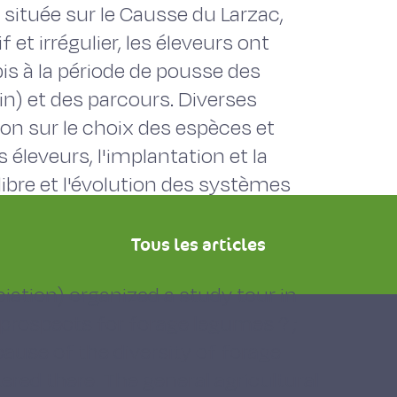
, située sur le Causse du Larzac,
et irrégulier, les éleveurs ont
bis à la période de pousse des
n) et des parcours. Diverses
on sur le choix des espèces et
s éleveurs, l'implantation et la
ilibre et l'évolution des systèmes
Tous les articles
ciation) organized a study tour in
prospects for forage legumes ? ;
use of the diversity of forage
red there. The general agricultural