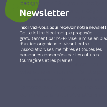
background of Aveyron is briefly s
Newsletter
described. The first one, in Ségala
pigs ; the farmer works alone and a
leys are based on Lucerne-cocksfo
Inscrivez-vous pour recevoir notre newslett
Cette lettre électronique proposée
family-owned holding (GAEC) of 177 
gratuitement par l'AFPF vise la mise en pla
store feeds consist of grass silage
d'un lien organique et vivant entre
cereals, and are used by 1 herd of d
l'Association, ses membres et toutes les
personnes concernées par les cultures
sheep ; the legumes of the mixed s
fourragères et les prairies.
clover. The third farm is on the La
where the environment is little prod
produce ewesmilk, but only during 
(grasses, sainfoin) and of the roug
comments and considerations are 
regarding forage species and culti