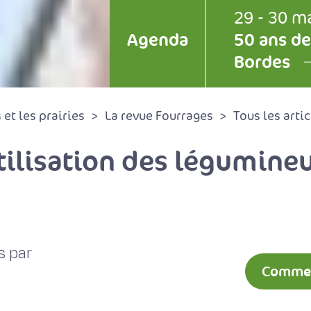
29 - 30 m
Agenda
50 ans de
Bordes
et les prairies
La revue Fourrages
Tous les artic
tilisation des légumine
s par
Comment