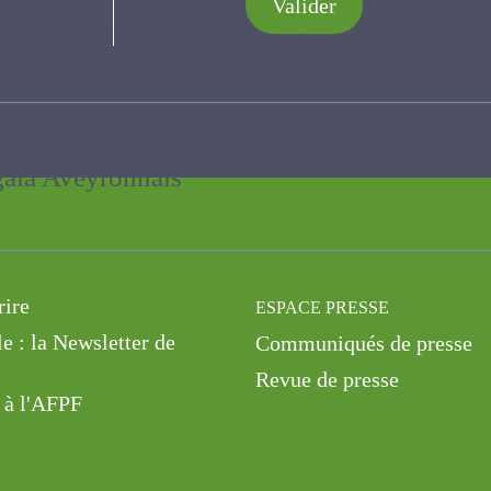
Valider
e aux stress hydrique et thermique d’une prai
U Jean-Pierre, Cruz P. , Stroia C.
l de production et pratiques : un élément cl
itier du Ségala Aveyronnais
rire
ESPACE PRESSE
le : la Newsletter de
Communiqués de presse
Revue de presse
 à l'AFPF