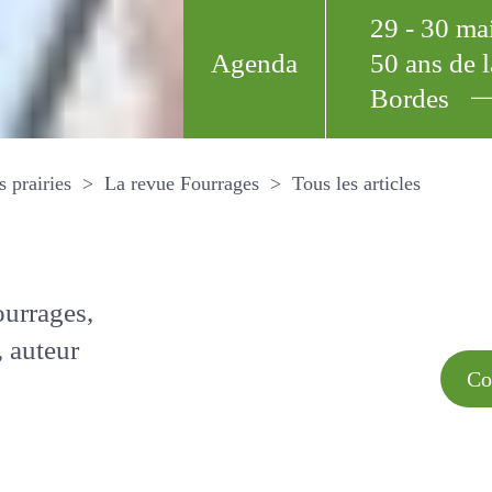
29 - 30 m
Agenda
50 ans de
Bordes
Tous les arti
et les prairies
La revue Fourrages
s par
Comment