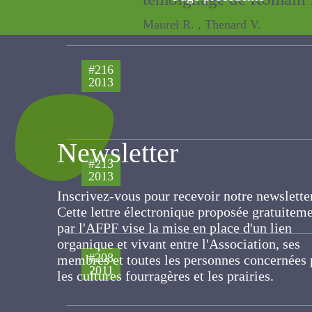
Maurel R. , Thenard V.
Produire du fourrage av
#216
2013
faibles intrants dans l
Gressier E. , Hazard L. , Laurent P. ,
Newsletter
Développer, maintenir et
#213
2013
techniques
Inscrivez-vous pour recevoir notre newslett
Cette lettre électronique proposée
DURU MICHEL, THEAU Jean-Pierre,
gratuitement par l'AFPF vise la mise en pla
d'un lien organique et vivant entre
l'Association, ses membres et toutes les
Dynamique des paysage
#208
personnes concernées par les cultures
2011
Lepart J. , Marty P. , Fonderflick J.
fourragères et les prairies.