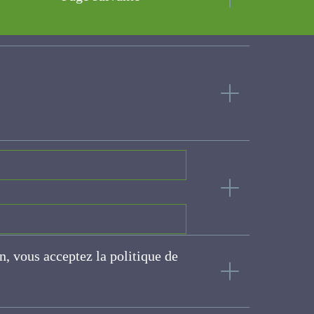
uzerne et du sainfoin à
entes : outils et
on, vous acceptez la politique
ité
ite