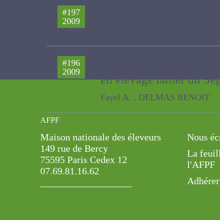
Variabilité de la répons
#197
2009
JOUANY Claire, DURU MICHEL, THEA
Cohérence entre potentie
#196
2009
fourrager en élevage la
Fayel A. , DELMAS BENOIT
AFPF
Maison nationale des éleveurs
Nous éc
149 rue de Bercy
La feuil
75595 Paris Cedex 12
l'AFPF
07.69.81.16.62
Adhérer