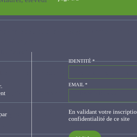
ec des populations de pays : exemple de la l
e Sud-Aveyron
 Parenti T.
IDENTITÉ
*
 pérenniser le potentiel des prairies perman
er.
EMAIL
*
 Cruz P. , JOUANY Claire, GRANGER Sylvie
ce
En validant votre inscripti
s agro-pastoraux des Causses et biodivers
de confidentialité de ce s