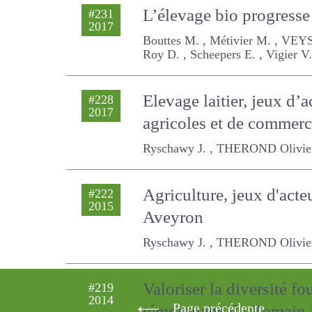
L’élevage bio progresse
#231
2017
Bouttes M. , Métivier M. , VEYSSE
E. , Vigier V. , Viguié S.
Elevage laitier, jeux d’
#228
2017
pratiques agricoles et
Ryschawy J. , THEROND Olivier, Debr
Agriculture, jeux d'act
#222
2015
Aveyron
Ryschawy J. , THEROND Olivier, Debr
Valoriser la diversité f
#219
2014
Page précédente
témoignage de Romain 