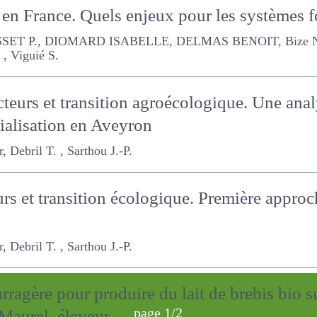
 en France. Quels enjeux pour les systèmes 
T P., DIOMARD ISABELLE, DELMAS BENOIT, Bize N. , Chauvin S. ,
acteurs et transition agroécologique. Une ana
 de commercialisation en Aveyron
il T. , Sarthou J.-P.
eurs et transition écologique. Première appr
il T. , Sarthou J.-P.
ourragère pour produire du lait de brebis bio 
page 1/2
Maurel, éleveur