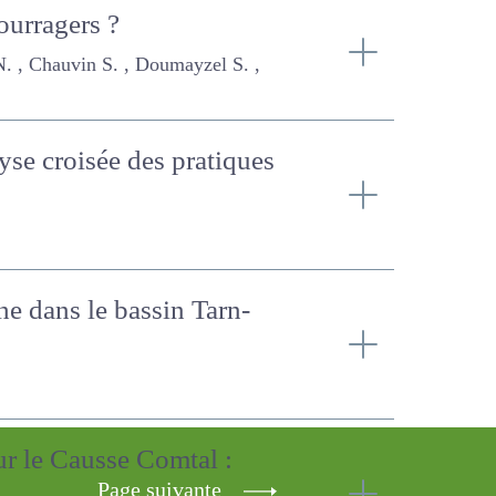
fourragers ?
 Doumayzel S. , Roy D. , Scheepers
lyse croisée des
oche dans le bassin Tarn-
sur le Causse Comtal :
Page suivante