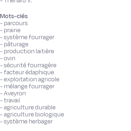
-
Thenard V.
Mots-clés
-
parcours
-
prairie
-
système fourrager
-
pâturage
-
production laitière
-
ovin
-
sécurité fourragère
-
facteur édaphique
-
exploitation agricole
-
mélange fourrager
-
Aveyron
-
travail
-
agriculture durable
-
agriculture biologique
-
système herbager