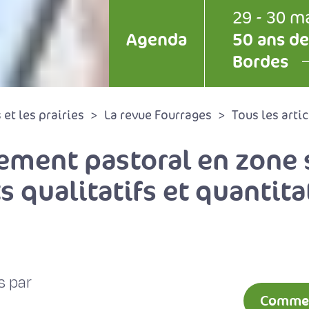
29 - 30 m
Agenda
50 ans de
Bordes
et les prairies
La revue Fourrages
Tous les artic
ement pastoral en zone 
s qualitatifs et quantita
s par
Comment