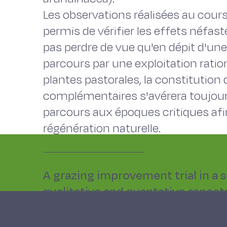
Les observations réalisées au cour
permis de vérifier les effets néfast
pas perdre de vue qu'en dépit d'une
parcours par une exploitation rati
plantes pastorales, la constitution
complémentaires s'avérera toujours
parcours aux époques critiques af
régénération naturelle.
A grazing improvement trial in a 
qualitative and quantative aspect
The aim of this trial was to compa