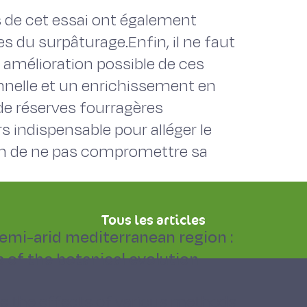
s de cet essai ont également
es du surpâturage.Enfin, il ne faut
 amélioration possible de ces
onnelle et un enrichissement en
 de réserves fourragères
 indispensable pour alléger le
in de ne pas compromettre sa
Tous les articles
semi-arid mediterranean region :
s of the botanical evolution
re the effects of various methods