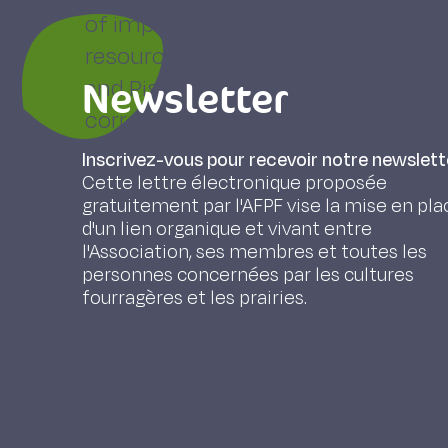
of improvement and management on
resources of a shrubby tract (Cist
Newsletter
and Pistacia lentiscus).The improv
correlated with that of the grami
more or less by all methods.The qu
Inscrivez-vous pour recevoir notre newslett
bettered by an increase of the le
Cette lettre électronique proposée
gratuitement par l'AFPF vise la mise en pla
on this kind of land.A noteworthy 
d'un lien organique et vivant entre
seems only possible if the botanica
l'Association, ses membres et toutes les
personnes concernées par les cultures
introduction of indigenous (Dactyl
fourragères et les prairies.
species (Festuca arundinacea).
The observations made during this t
of over-grazing.Lastly, it should not
possible improvement of these gr
end the introduction of suitable sp