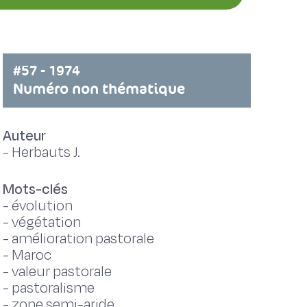
#57 - 1974
Numéro non thématique
Auteur
-
Herbauts J.
Mots-clés
-
évolution
-
végétation
-
amélioration pastorale
-
Maroc
-
valeur pastorale
-
pastoralisme
-
zone semi-aride