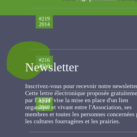
Effet de la salinité sur
#219
2014
la région de Marrakech
Farissi M. , Ghoulam C. , Bouizgare
Variabilité de la toléran
#216
Newsletter
2013
populations issues de
Farissi M. , Ghoulam C. , Bouizgare
Inscrivez-vous pour recevoir notre newslett
Cette lettre électronique proposée
gratuitement par l'AFPF vise la mise en pla
Evaluation morphologi
#204
d'un lien organique et vivant entre
2010
Trifolium et Lotus
l'Association, ses membres et toutes les
personnes concernées par les cultures
Bennani K , Thami Alami I. , Al Faïz
fourragères et les prairies.