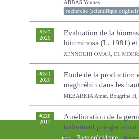
Younes
recherche (scientifique original)
Evaluation de la biomass
#243
2020
Bituminaria bituminosa 
ZENNOUHI OMAR, EL MDERSSA M., Dio
Etude de la production e
#241
2020
maghrébin dans les haut
MEBARKIA Amar, Bougrine H, Bad
Amélioration de la germi
#228
2017
traitement pré-germina
Page précédente
Farissi M. , Ghoulam C. , Bouizgare