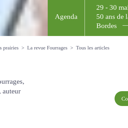
29 - 30 m
Agenda
50 ans de
Bordes
Tous les arti
et les prairies
La revue Fourrages
s par
Comment