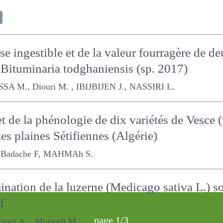
e ingestible et de la valeur fourragère de d
(L. 1981) et Bituminaria todghaniensis (sp.
uri M. , IBIJBIJEN J., NASSIRI L.
t de la phénologie de dix variétés de Vesce 
es plaines Sétifiennes (Algérie)
ache F, MAHMAh S.
nation de la luzerne (Medicago sativa L.) so
tif
page 1/3
n A. , Mouradi M.