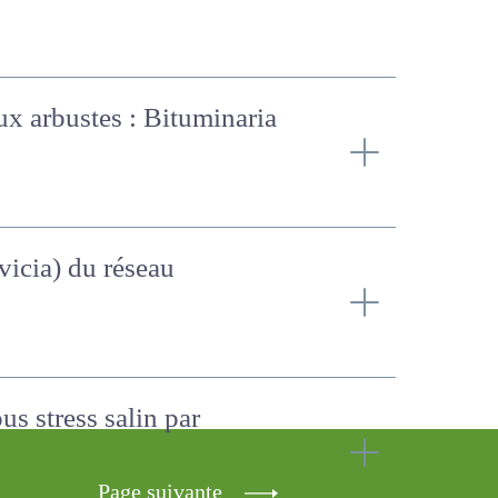
eux arbustes :
 2017)
(vicia) du réseau
us stress salin par
Page suivante