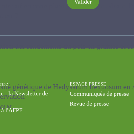
Valider
 intensif en zone pluviale au Maroc : des cul
tion ?
sation des rendements du pois en graines e
rire
ESPACE PRESSE
versité génétique de Hedysarum flexuosum en
le : la Newsletter de
Communiqués de presse
nservation
Revue de presse
M.
 à l'AFPF