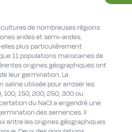
des cultures de nombreuses régions
zones arides et semi-arides.
elles plus particulièrement
nsi que 11 populations marocaines de
férentes origines géographiques ont
 de leur germination. La
 saline utilisée pour arroser les
0, 100, 150, 200, 250, 300 ou
certation du NaCl a engendré une
 germination des semences. Il
aux entre les origines géographiques
ique. Deux des populations,