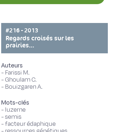
#216 - 2013
Regards croisés sur les
prairies...
Auteurs
-
Farissi M.
-
Ghoulam C.
-
Bouizgaren A.
Mots-clés
-
luzerne
-
semis
-
facteur édaphique
-
ressources génétiques