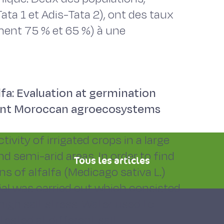
Tata 1 et Adis-Tata 2), ont des taux
ment 75 % et 65 %) à une
alfa: Evaluation at germination
rent Moroccan agroecosystems
tivity of irrigated crops in a large
d semi-arid areas. In order to find
Tous les articles
s of alfalfa (Medicago sativa L.)
rial was carried out which consisted
high salt stress. Water used to
tested at different salt