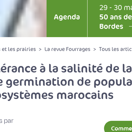
29 - 30 m
Agenda
50 ans de
Bordes
et les prairies
La revue Fourrages
Tous les artic
lérance à la salinité de la
e germination de popula
cosystèmes marocains
s par
Comment