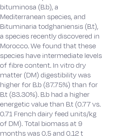
bituminosa (B.b), a
Mediterranean species, and
Bituminaria todghaniensis (B.t),
a species recently discovered in
Morocco. We found that these
species have intermediate levels
of fibre content. In vitro dry
matter (DM) digestibility was
higher for B.b (87.75%) than for
B.t (83.30%). B.b had a higher
energetic value than B.t (0.77 vs.
0.71 French dairy feed units/kg
of DM). Total biomass at 9
months was 0.5 and 0.12 t