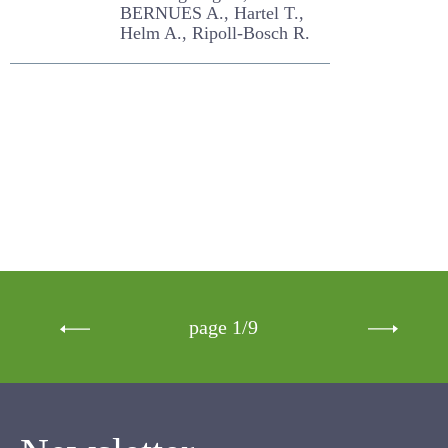
services
Lindborg Regina, BERNUES
A., Hartel T., Helm A., Ripoll-
Bosch R.
page 1/9
Newsletter