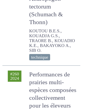
(Schumach &
Thonn)
KOUTOU B.E.S., KOUADJA
G.S., TRAORE B., KOUADIO
K.E., BAKAYOKO A., SIB O.
technique
Performances de
#260
2024
prairies multi-
espèces
composées
collectivement
pour les éleveurs
de chèvres de