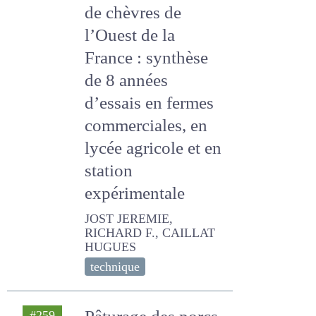
l’Ouest de la France
: synthèse de 8
années d’essais en
fermes
commerciales, en
lycée agricole et en
station
expérimentale
JOST JEREMIE, RICHARD F.,
CAILLAT HUGUES
technique
Pâturage des porcs
#259
2024
: capacité des